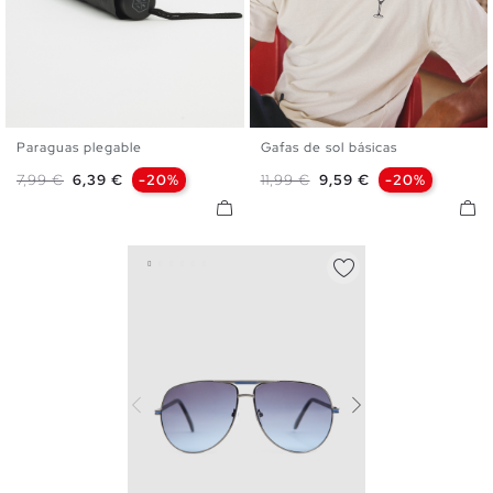
Paraguas plegable
Gafas de sol básicas
U
U
Precio base
Precio
Precio base
Precio
7,99 €
6,39 €
-20%
11,99 €
9,59 €
-20%