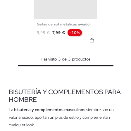
Gafas de sol metálicas aviador
U
Precio base
Precio
9,99 €
7,99 €
-20%
Has visto
3
de
3
productos
BISUTERÍA Y COMPLEMENTOS PARA
HOMBRE
La
bisutería y complementos masculinos
siempre son un
valor añadido, aportan un plus de estilo y complementan
cualquier look.