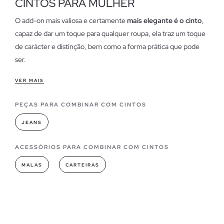
CINTOS PARA MULHER
O add-on mais valiosa e certamente
mais elegante é o cinto
,
capaz de dar um toque para qualquer roupa, ela traz um toque
de carácter e distinção, bem como a forma prática que pode
ser.
Características dos cintos femininos
VER MAIS
O
cinto pode ser usado de várias maneiras
, como um
PEÇAS PARA COMBINAR COM CINTOS
suporte para maior sujeição; ou para usá-lo como um
ornamento na cintura, esta opção é ideal para marcar a figura
JEANS
com uma saia ou calça de cintura alta ou um vestido que
queremos que seja ajustado para destacar a silhueta.
ACESSÓRIOS PARA COMBINAR COM CINTOS
MALAS
CARTEIRAS
Modelos de cintos que você pode encontrar em INSIDE
Na Inside, temos
os cintos mais modernos da temporada
,
com fivelas de diferentes tamanhos e formas (quadradas,
redondas, retangulares ou com formas originais), cores e
materiais diversos. Os cintos trançados, cravejados ou de lona