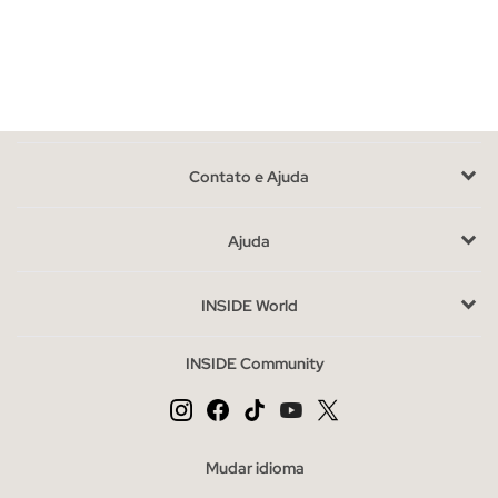
são alguns dos modelos mais populares.
Vantagens de comprar cintos na INSIDE online
Aposte nos designs avant-garde e novos que apresentamos
em nossa loja on-line e adicione o
complemento perfeito
necessário para completar sua aparência. Também pode
Contato e Ajuda
encontrar
cintos baratos
na nossa secção de saldos.
Os cintos mais procurados da temporada.
Ajuda
Cintos de praia são um sucesso garantido
Se você procura
um estilo casual ou casual, combine-o na cintura para que o
INSIDE World
tecido de fibra fique no centro do palco e deixe a fivela prender
as roupas. A tendência de fivelas grandes, quadradas ou
INSIDE Community
redondas fica ótima e se torna o centro das atenções para
todos os olhos, em conchas de tartaruga, metacrilato, metal ou
materiais revestidos será a combinação perfeita com
vestidos
ou
jaquetas
será o foco de atenção.
Mudar idioma