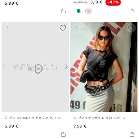
Preço normal
Preço
5,99 €
3,19 €
-47%
Preço
5,99 €
Verde
Rosa Claro
Cinto transparente contorno...
Cinto em pele preta com...
S
M
L
S
M
L
Preço
Preço
5,99 €
7,99 €