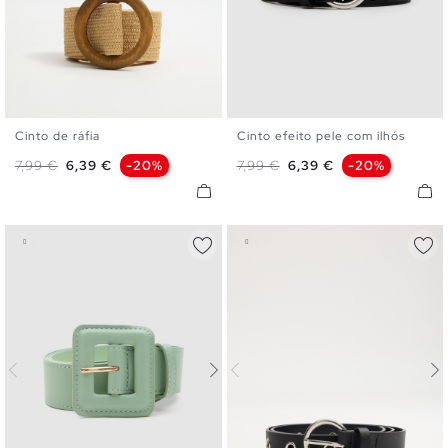
Cinto de ráfia
Cinto efeito pele com ilhós
U
S
M
L
Preço normal
Preço
Preço normal
Preço
7,99 €
6,39 €
-20%
7,99 €
6,39 €
-20%