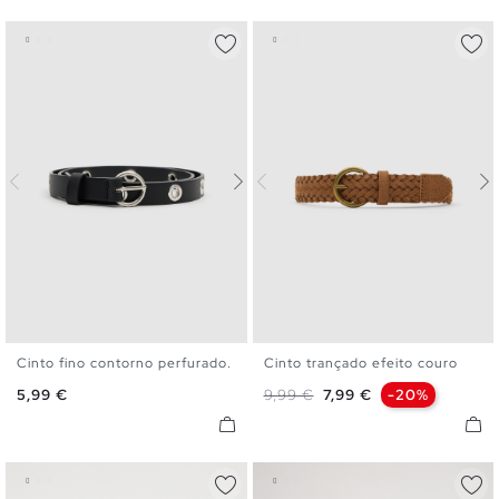
Cinto fino contorno perfurado.
Cinto trançado efeito couro
S
M
L
S
M
L
Preço
Preço normal
Preço
5,99 €
9,99 €
7,99 €
-20%