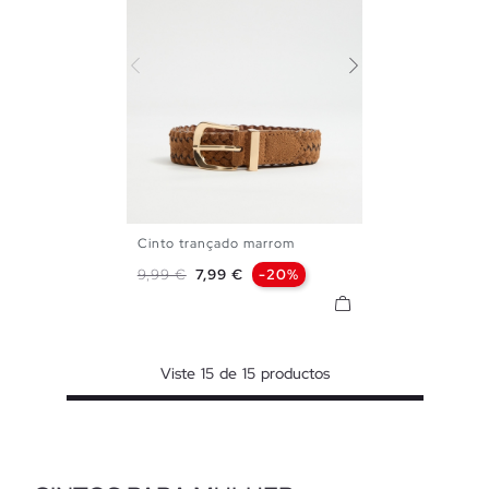
Cinto trançado marrom
S
M
L
Preço normal
Preço
9,99 €
7,99 €
-20%
Viste
15
de
15
productos