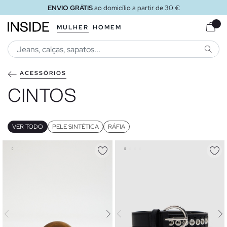
ENVIO GRÁTIS
ao domicílio a partir de 30 €
MULHER
HOMEM
PESQU
ACESSÓRIOS
CINTOS
VER TODO
PELE SINTÉTICA
RÁFIA