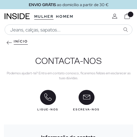
ENVIO GRÁTIS
ao domicílio a partir de 30 €
MULHER
HOMEM
PESQU
INÍCIO
CONTACTA-NOS
Podemos ajudart-te? Entra em contato conosco, ficaremos felizes em esclarecer as
tuas dúvidas.
LIGUE-NOS
ESCREVA-NOS