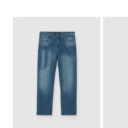
ADICIONAR NO TEU CESTO
36
38
40
42
44
46
36
3
48