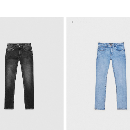
ADICIONAR NO TEU C
ADICIONAR NO TEU CESTO
8
40
42
44
46
36
38
40
42
48