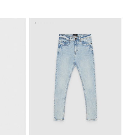
ESTO
ADICIONAR NO TEU CESTO
36
38
40
42
44
46
44
46
48