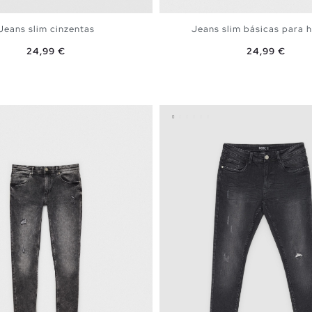
Jeans slim cinzentas
Jeans slim básicas para
Preço
Preço
24,99 €
24,99 €
ADICIONAR NO TEU CESTO
ADICIONAR NO TEU C
8
40
42
44
46
36
38
40
42
48
48