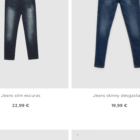
Jeans slim escuras
Jeans skinny desgast
Preço
Preço
22,99 €
19,99 €
ADICIONAR NO TEU CESTO
ADICIONAR NO TEU C
8
40
42
44
46
36
38
40
42