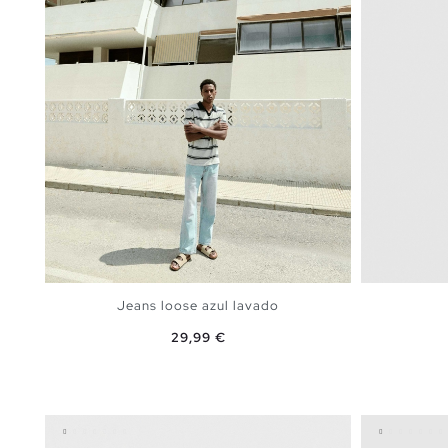
Jeans loose azul lavado
Preço
29,99 €
ADICIONAR NO TEU CESTO
36
38
40
42
44
46
36
3