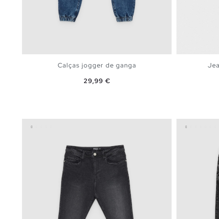
Calças jogger de ganga
Jea
Preço
29,99 €
ADICIONAR NO TEU CESTO
XS
S
M
L
XL
36
3