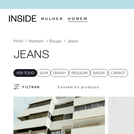
MULHER
HOMEM
Início
Homem
Roupa
Jeans
JEANS
VER TODO
SLIM
SKINNY
REGULAR
BAGGY
CARROT
FILTRAR
Existem 63 produtos.