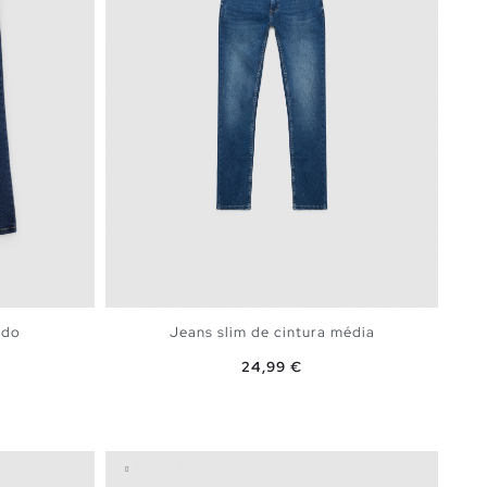
ado
Jeans slim de cintura média
Preço
24,99 €
ESTO
ADICIONAR NO TEU CESTO
36
38
40
42
44
46
44
46
48