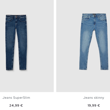
Jeans SuperSlim
Jeans skinny
Preço
Preço
24,99 €
19,99 €