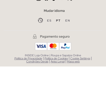
Mudar idioma
ES
PT
EN
Pagamento seguro
INSIDE Loja Online | Roupa e Sapatos Online
|
|
|
Política de Privacidade
Política de Cookies
Cookie Settings
|
|
Condições Gerais
Aviso Legal
Mapa web