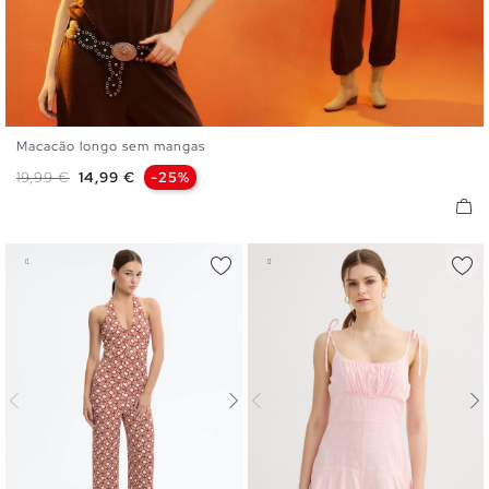
Macacão longo sem mangas
XS
S
M
L
Preço normal
Preço
19,99 €
14,99 €
-25%