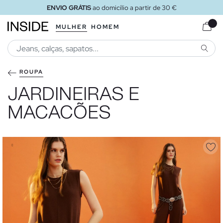
de 30 €
ENVIO GRÁTIS
ao loja
MULHER
HOMEM
PESQU
ROUPA
JARDINEIRAS E
MACACÕES