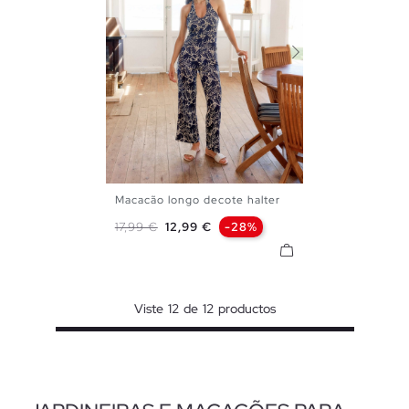
Macacão longo decote halter
XS
S
M
L
Preço normal
Preço
17,99 €
12,99 €
-28%
Viste
12
de
12
productos