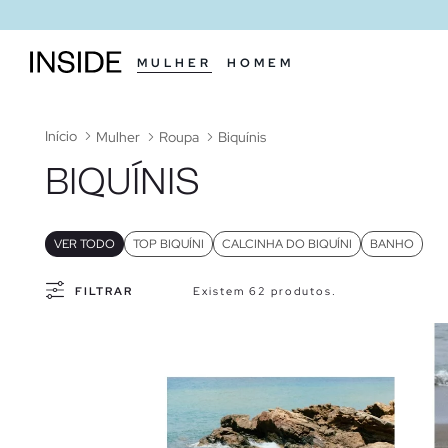
MULHER
HOMEM
Início
Mulher
Roupa
Biquínis
BIQUÍNIS
VER TODO
TOP BIQUÍNI
CALCINHA DO BIQUÍNI
BANHO
FILTRAR
Existem 62 produtos.