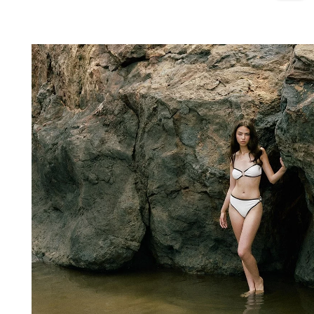
ADICIONAR NO TEU CEST
S
M
L
XL