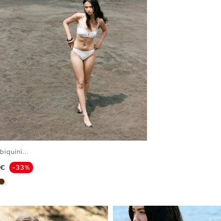
iquíni...
 €
-33%
White
Chocolate
O TEU CESTO
L
XL