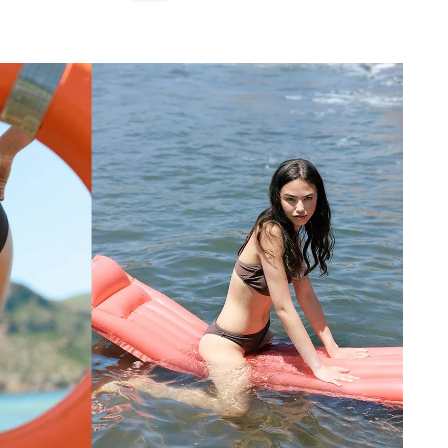
ADICIONAR NO TEU CESTO
S
M
L
XL