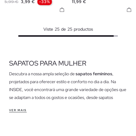
Preço normal
Preço
Preço
5,99 €
3,99 €
-33%
11,99 €
Viste
25
de
25
productos
SAPATOS PARA MULHER
Descubra a nossa ampla seleção de
sapatos femininos
,
projetados para oferecer estilo e conforto no dia a dia. Na
INSIDE, você encontrará uma grande variedade de opções que
se adaptam a todos os gostos e ocasiões, desde sapatos
casuais até modelos formais. Nossos
sapatos femininos
VER MAIS
destacam-se pela qualidade, design e tendências, ideais para
completar qualquer look.
Características dos nossos sapatos femininos