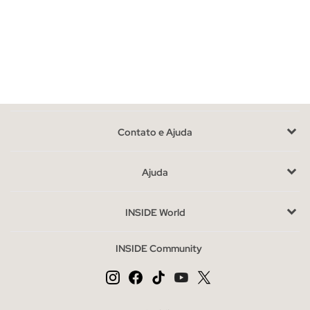
Os
sapatos femininos
da INSIDE são feitos com atenção a
cada detalhe, garantindo durabilidade e estilo. Fabricados com
materiais de alta qualidade, como couro, lona ou tecidos
sintéticos, cada modelo foi selecionado por sua resistência e
conforto. Além disso, nossos sapatos possuem costuras
reforçadas e padrões ergonômicos para maior conforto. Com
uma ampla variedade de designs, você pode escolher entre
Contato e Ajuda
estilos clássicos, modernos e sazonais que se adaptam a cada
momento.
Ajuda
Modelos de sapatos femininos que você encontra na
INSIDE
INSIDE World
Em nossa loja online, você encontrará
sapatos femininos
de
todos os tipos: tênis, mocassins, botins, sandálias, saltos e
INSIDE Community
muito mais. Cada modelo é pensado para diferentes ocasiões e
estilos, permitindo que você escolha entre opções casuais e
elegantes que completam seu look de maneira perfeita. Seja
qual for sua preferência por um design minimalista ou algo mais