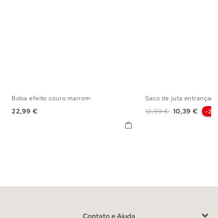
Bolsa efeito couro marrom
Saco de juta entrançada
U
U
Preço
Preço normal
Preço
22,99 €
12,99 €
10,39 €
-20
Contato e Ajuda