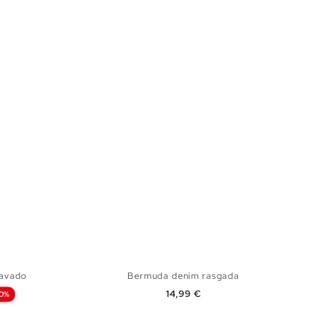
lavado
Bermuda denim rasgada
Preço
14,99 €
0%