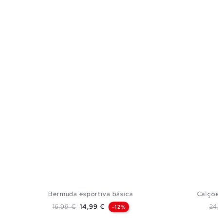
Bermuda esportiva básica
Calçõe
Preço normal
Preço
Pr
16,99 €
14,99 €
24
-12%