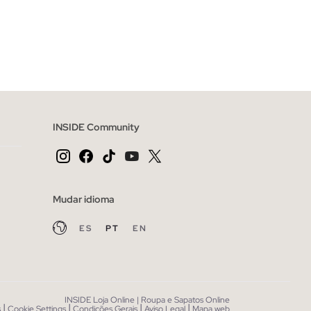
CESTO
ADICIONAR NO TEU CESTO
46
48
36
38
40
42
44
46
INSIDE Community
Mudar idioma
ES
PT
EN
INSIDE Loja Online | Roupa e Sapatos Online
|
|
|
|
s
Cookie Settings
Condições Gerais
Aviso Legal
Mapa web