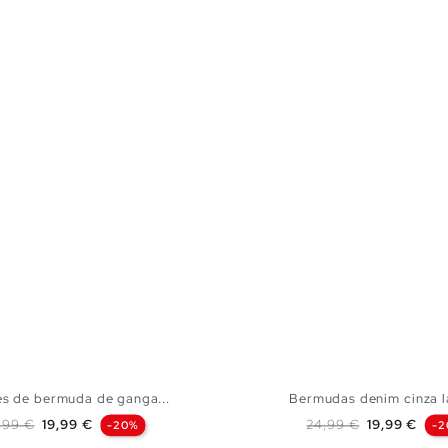
s de bermuda de ganga...
Bermudas denim cinza 
eço normal
Preço
Preço normal
Preço
,99 €
19,99 €
24,99 €
19,99 €
-20%
-2