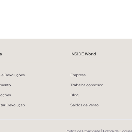
ADICIONAR NO TEU CESTO
ADICIONAR NO TEU 
40
42
44
46
48
36
38
40
42
44
a
INSIDE World
o e Devoluções
Empresa
mento
Trabalha connosco
oções
Blog
itar Devolução
Saldos de Verão
|
Política de Privacidade
Política de Cookie