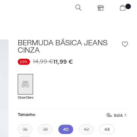
BERMUDA BÁSICA JEANS
CINZA
14,99 €
11,99 €
20%
Cinza Claro
Tamanho
GUIA
36
38
40
42
44