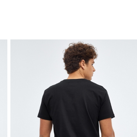
ENVIO GRÁTIS
ao domicílio a partir de 30 €