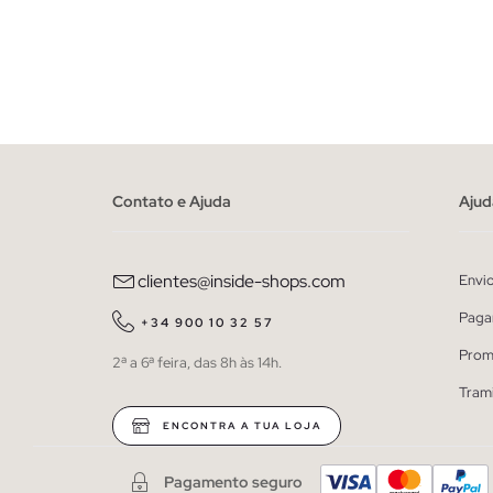
ADICIONAR NO TEU CESTO
XS
S
M
L
XL
36
38
Contato e Ajuda
Ajud
clientes@inside-shops.com
Envi
Paga
+34 900 10 32 57
Prom
2ª a 6ª feira, das 8h às 14h.
Tram
ENCONTRA A TUA LOJA
Pagamento seguro