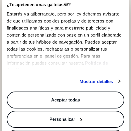
¿Te apetecen unas galletas🍪?
Ayuda
Estarás ya atiborrada/o, pero por ley debemos avisarte
QUIERO SUSCRIBIRME
de que utilizamos cookies propias y de terceros con
INSIDE World
finalidades analíticas y para mostrarte publicidad y
* Puedes cancelar la suscripción en cualquier momento.
contenido personalizado con base en un perfil elaborado
a partir de tus hábitos de navegación. Puedes aceptar
App INSIDE Shop
todas las cookies, rechazarlas o personalizar tus
preferencias en el panel de gestión. Para más
información puedes consultar nuestra
Política de
Cookies
.
INSIDE Community
Mostrar detalles
Aceptar todas
Pago seguro
Personalizar