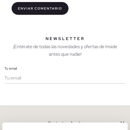
NEWSLETTER
¡Entérate de todas las novedades y ofertas de Inside
antes que nadie!
Tu email
Mujer
Hombre
Contacto y Ayuda
He leído y entiendo la
política de privacidad
y acepto recibir
comunicaciones comerciales personalizadas de Inside.