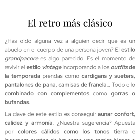
El retro más clásico
¿Has oído alguna vez a alguien decir que es un 
abuelo en el cuerpo de una persona joven? El 
estilo 
grandpacore
 es algo parecido. Es el momento de 
revivir el 
estilo 
vintage
 incorporando a los 
outfits
 de 
la temporada
 prendas como 
cardigans y sueters, 
pantalones de pana, camisas de franela
… Todo ello 
combinado con complementos
 como 
gorras o 
bufandas
.
La clave de este estilo es conseguir 
aunar confort, 
calidez y armonía
. ¿Nuestra sugerencia? Apuesta 
por 
colores cálidos como los tonos tierra
 e 