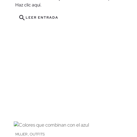
search
LEER ENTRADA
Haz clic aquí.
search
search
LEER ENTRADA
MUJER
OUTFITS
,