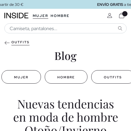
ENVÍO GRATIS
a tienda
MUJER
HOMBRE
BUSCA
OUTFITS
Blog
MUJER
HOMBRE
OUTFITS
Nuevas tendencias
en moda de hombre
Otoño/Invierno