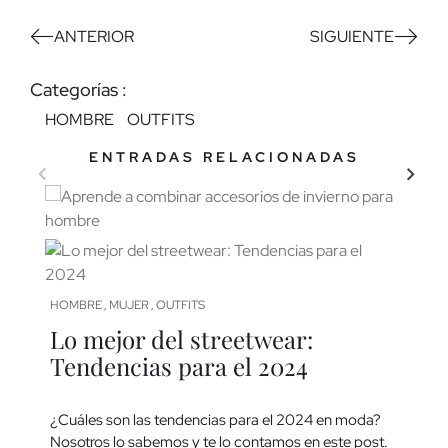
ANTERIOR
SIGUIENTE
Categorías :
HOMBRE
OUTFITS
ENTRADAS RELACIONADAS
LO MÁS VISTO
HOMBRE
OUTFITS
MUJER
,
Aprende a combinar accesorios
Dón
de invierno para hombre
des
HOMBRE
MUJER
OUTFITS
,
,
Lo mejor del streetwear:
Tendencias para el 2024
Te enseñamos cómo combinar accesorios de
Si est
invierno para hombre y que así marques la diferencia
otoño,
con gran estilo y personalidad.
pueden
¿Cuáles son las tendencias para el 2024 en moda?
nuestr
Nosotros lo sabemos y te lo contamos en este post.