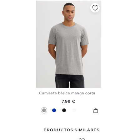
Camiseta básica manga corta
XS
S
M
L
XL
XXL
Precio
7,99 €
Gris
Azul
Negro
Blanco
PRODUCTOS SIMILARES