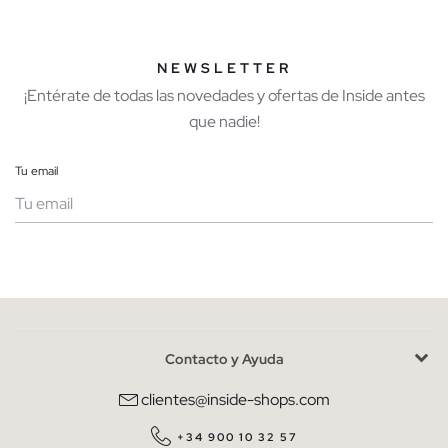
NEWSLETTER
¡Entérate de todas las novedades y ofertas de Inside antes
que nadie!
Tu email
Mujer
Hombre
Contacto y Ayuda
He leído y entiendo la
política de privacidad
y acepto recibir
comunicaciones comerciales personalizadas de Inside.
clientes@inside-shops.com
QUIERO SUSCRIBIRME
+34 900 10 32 57