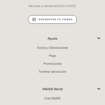
De lunes a viernes de 8:00 a 14:00.
* Puedes cancelar la suscripción en cualquier momento.
ENCUENTRA TU TIENDA
Ayuda
Envíos y Devoluciones
Pago
Promociones
Tramitar devolución
INSIDE World
Club INSIDE