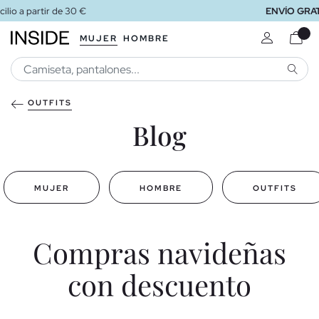
ENVÍO GRATIS
a tienda
MUJER
HOMBRE
BUSCA
OUTFITS
Blog
MUJER
HOMBRE
OUTFITS
Compras navideñas
con descuento