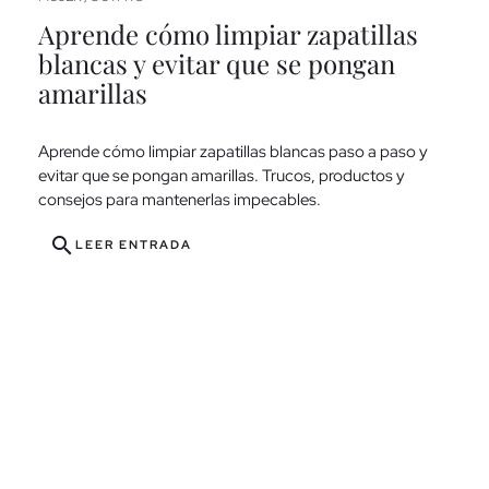
Des
Aprende cómo limpiar zapatillas
cóm
¿Cuáles son las tendencias para el 2024 en moda?
guía
blancas y evitar que se pongan
Nosotros lo sabemos y te lo contamos en este post. Haz
clic aquí.
amarillas
sea
search
LEER ENTRADA
Aprende cómo limpiar zapatillas blancas paso a paso y
evitar que se pongan amarillas. Trucos, productos y
consejos para mantenerlas impecables.
search
LEER ENTRADA