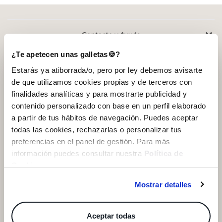
Contacto y Ayuda
He leído y entiendo la
política de privacidad
y acepto recibir
comunicaciones comerciales personalizadas de Inside.
¿Te apetecen unas galletas🍪?
Ayuda
Estarás ya atiborrada/o, pero por ley debemos avisarte
QUIERO SUSCRIBIRME
de que utilizamos cookies propias y de terceros con
INSIDE World
finalidades analíticas y para mostrarte publicidad y
* Puedes cancelar la suscripción en cualquier momento.
contenido personalizado con base en un perfil elaborado
a partir de tus hábitos de navegación. Puedes aceptar
App INSIDE Shop
todas las cookies, rechazarlas o personalizar tus
preferencias en el panel de gestión. Para más
información puedes consultar nuestra
Política de
Cookies
.
INSIDE Community
Mostrar detalles
Aceptar todas