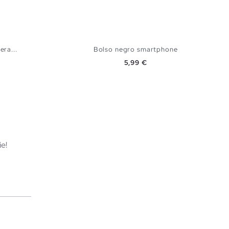
era...
Bolso negro smartphone
Precio
5,99 €
TA
AÑADIR A MI CESTA
U
e!