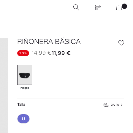
RIÑONERA BÁSICA
14,99 €
11,99 €
20%
Negro
Talla
GUÍA
U