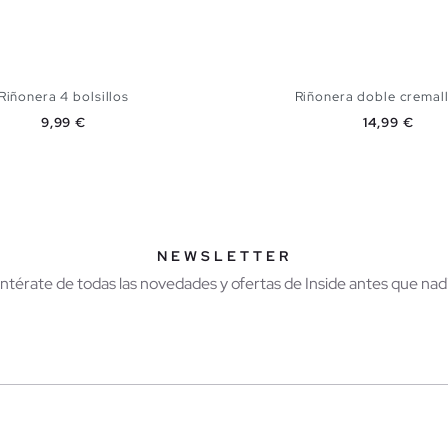
Riñonera 4 bolsillos
Riñonera doble cremall
Precio
Precio
9,99 €
14,99 €
AÑADIR A MI CESTA
AÑADIR A MI CES
U
U
NEWSLETTER
Entérate de todas las novedades y ofertas de Inside antes que nadi
r
Hombre