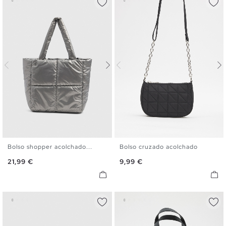
Bolso shopper acolchado...
Bolso cruzado acolchado
U
U
Precio
Precio
21,99 €
9,99 €