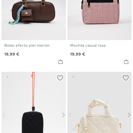
Bolso efecto piel marrón
Mochila casual rosa
U
U
Precio
Precio
19,99 €
19,99 €