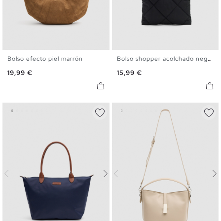
Bolso efecto piel marrón
Bolso shopper acolchado negro
U
U
Precio
Precio
19,99 €
15,99 €