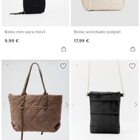
Bolso mini para móvil
Bolso acolchado polipiel
U
U
Precio
Precio
9,99 €
17,99 €