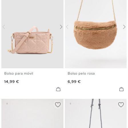
Bolso para móvil
Bolso pelo rosa
U
U
Precio
Precio
14,99 €
6,99 €