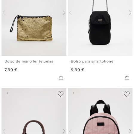
Bolso de mano lentejuelas
Bolso para smartphone
U
U
Precio
Precio
7,99 €
9,99 €