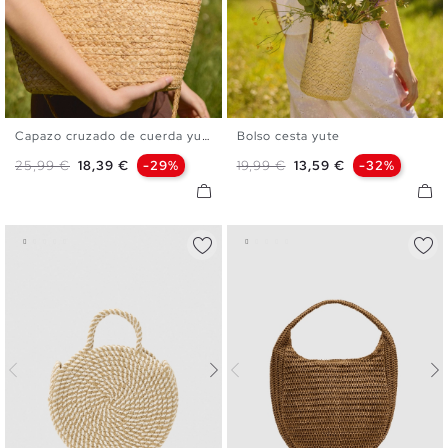
Capazo cruzado de cuerda yute
Bolso cesta yute
U
U
Precio base
Precio
Precio base
Precio
25,99 €
18,39 €
-29%
19,99 €
13,59 €
-32%