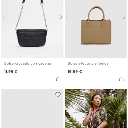
Bolso cruzado con cadena
Bolso efecto piel beige
U
U
Precio
Precio
11,99 €
19,99 €