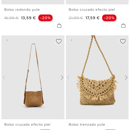
Bolso redondo yute
Bolso cruzado efecto piel
U
U
Precio base
Precio
Precio base
Precio
16,99 €
13,59 €
-20%
21,99 €
17,59 €
-20%
Bolso cruzado efecto piel
Bolso trenzado yute
U
U