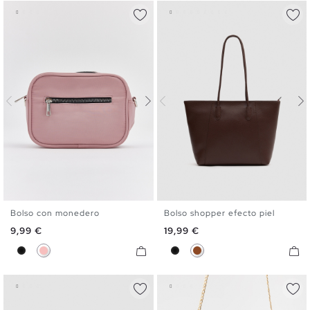
Bolso con monedero
Bolso shopper efecto piel
U
U
Precio
Precio
9,99 €
19,99 €
Negro
Rosa
Negro
Marrón