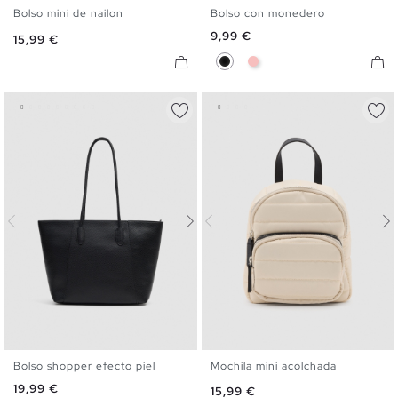
Bolso mini de nailon
Bolso con monedero
U
U
Precio
9,99 €
Precio
15,99 €
Negro
Rosa
Bolso shopper efecto piel
Mochila mini acolchada
U
U
Precio
19,99 €
Precio
15,99 €