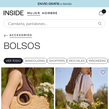
ENVÍO GRATIS
a tienda
MUJER
HOMBRE
BUSCA
ACCESORIOS
BOLSOS
VER TODO
BANDOLERAS
SHOPPERS
MOCHILAS
RIÑONERAS