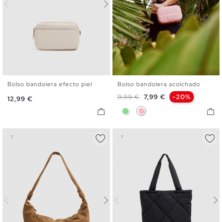
Bolso bandolera efecto piel
Bolso bandolera acolchado
U
U
Precio base
Precio
9,99 €
7,99 €
-20%
Precio
12,99 €
Verde Claro
Rosa Claro