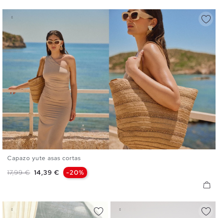
Capazo yute asas cortas
U
Precio base
Precio
17,99 €
14,39 €
-20%