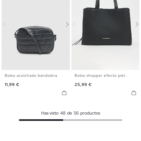
Bolso acolchado bandolera
Bolso shopper efecto piel...
U
U
Precio
Precio
11,99 €
25,99 €
Has visto
48
de
56
productos