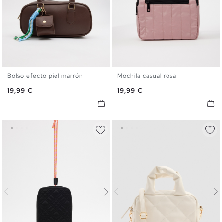
Bolso efecto piel marrón
Mochila casual rosa
U
U
Precio
Precio
19,99 €
19,99 €