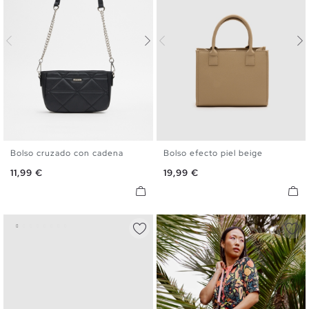
Bolso cruzado con cadena
Bolso efecto piel beige
U
U
Precio
Precio
11,99 €
19,99 €