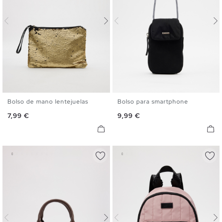
Bolso de mano lentejuelas
Bolso para smartphone
U
U
Precio
Precio
7,99 €
9,99 €