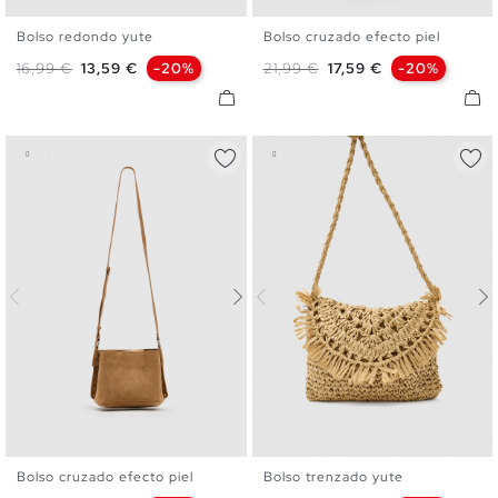
Bolso redondo yute
Bolso cruzado efecto piel
U
U
Precio base
Precio
Precio base
Precio
16,99 €
13,59 €
-20%
21,99 €
17,59 €
-20%
Bolso cruzado efecto piel
Bolso trenzado yute
U
U