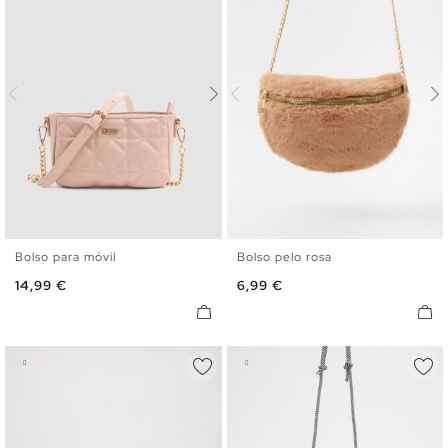
Bolso para móvil
Bolso pelo rosa
U
U
Precio
Precio
14,99 €
6,99 €