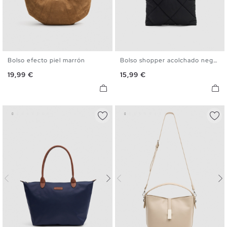
Bolso efecto piel marrón
Bolso shopper acolchado negro
U
U
Precio
Precio
19,99 €
15,99 €