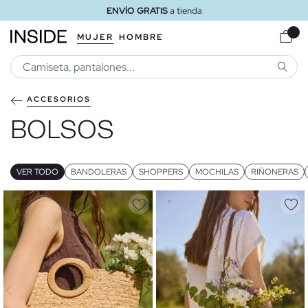
ENVÍO GRATIS
a tienda
MUJER
HOMBRE
BUSCA
ACCESORIOS
BOLSOS
VER TODO
BANDOLERAS
SHOPPERS
MOCHILAS
RIÑONERAS