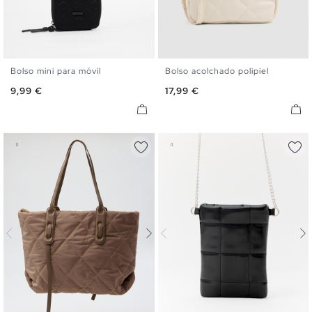
Bolso mini para móvil
Bolso acolchado polipiel
U
U
Precio
Precio
9,99 €
17,99 €