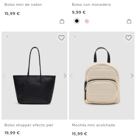
Bolso mini de nailon
Bolso con monedero
U
U
Precio
9,99 €
Precio
15,99 €
Negro
Rosa
Bolso shopper efecto piel
Mochila mini acolchada
U
U
Precio
19,99 €
Precio
15,99 €