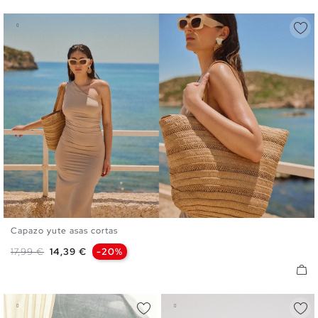
Capazo yute asas cortas
U
Precio base
Precio
17,99 €
14,39 €
-20%