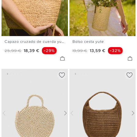
Capazo cruzado de cuerda yute
Bolso cesta yute
U
U
Precio base
Precio
Precio base
Precio
25,99 €
18,39 €
-29%
19,99 €
13,59 €
-32%