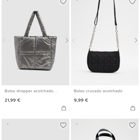
Bolso shopper acolchado...
Bolso cruzado acolchado
U
U
Precio
Precio
21,99 €
9,99 €