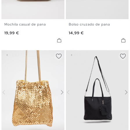
Mochila casual de pana
Bolso cruzado de pana
U
U
Precio
Precio
19,99 €
14,99 €