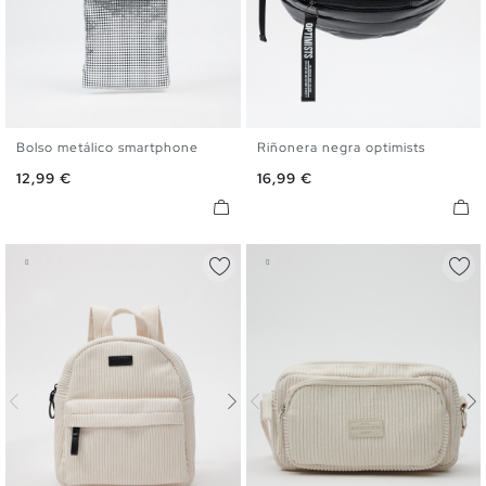
Bolso metálico smartphone
Riñonera negra optimists
U
U
Precio
Precio
12,99 €
16,99 €