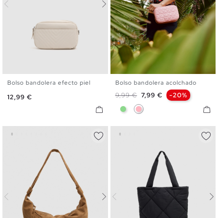
Bolso bandolera efecto piel
Bolso bandolera acolchado
U
U
Precio base
Precio
9,99 €
7,99 €
-20%
Precio
12,99 €
Verde Claro
Rosa Claro