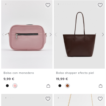
Bolso con monedero
Bolso shopper efecto piel
U
U
Precio
Precio
9,99 €
19,99 €
Negro
Rosa
Negro
Marrón