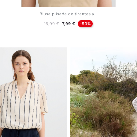
Blusa plisada de tirantes y...
Precio base
Precio
16,99 €
7,99 €
-53%
AÑADIR A MI CESTA
XS
S
M
L