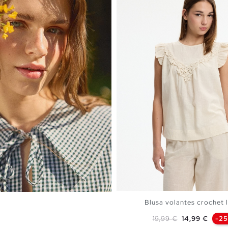
Blusa volantes crochet li
Precio base
Precio
19,99 €
14,99 €
-2