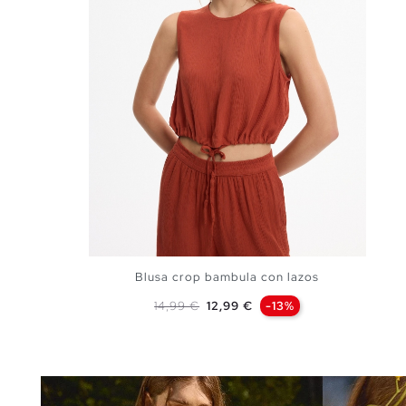
Blusa crop bambula con lazos
Precio base
Precio
14,99 €
12,99 €
-13%
AÑADIR A MI CESTA
XS
S
M
L