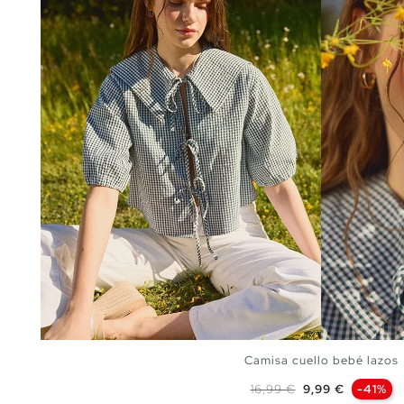
Camisa cuello bebé lazos
Precio base
Precio
16,99 €
9,99 €
-41%