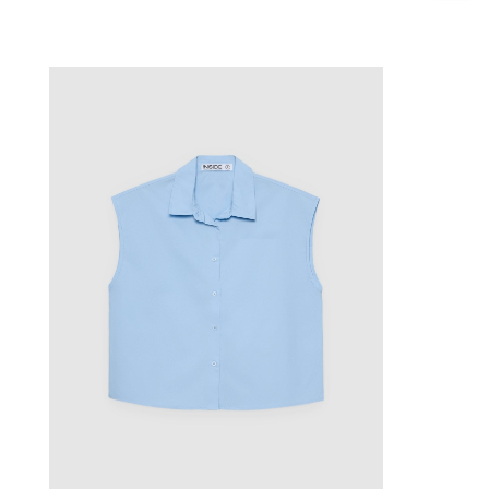
AÑADIR A MI CESTA
XS
S
M
L