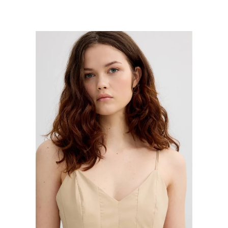
AÑADIR A MI CEST
XS
S
M
L