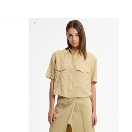
A
AÑADIR A MI CESTA
XS
S
M
L