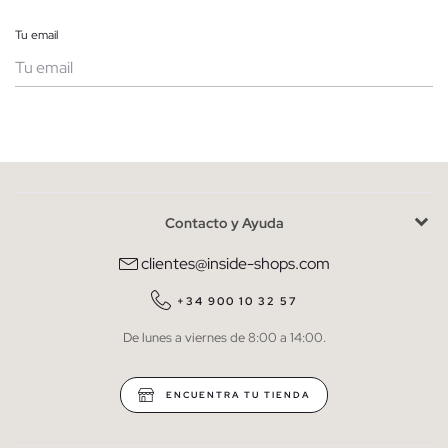
Tu email
Mujer
Hombre
Contacto y Ayuda
He leído y entiendo la
política de privacidad
y acepto recibir
comunicaciones comerciales personalizadas de Inside.
clientes@inside-shops.com
QUIERO SUSCRIBIRME
+34 900 10 32 57
De lunes a viernes de 8:00 a 14:00.
* Puedes cancelar la suscripción en cualquier momento.
ENCUENTRA TU TIENDA