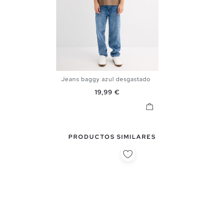
Jeans baggy azul desgastado
38
40
42
44
Precio
19,99 €
PRODUCTOS SIMILARES