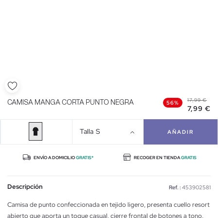
17,99 €
CAMISA MANGA CORTA PUNTO NEGRA
56%
7,99 €
Talla
S
AÑADIR
ENVÍO A DOMICILIO
GRATIS*
RECOGER EN TIENDA
GRATIS
Descripción
Ref. :
453902581
Camisa de punto confeccionada en tejido ligero, presenta cuello resort
abierto que aporta un toque casual, cierre frontal de botones a tono,