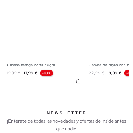
Camisa manga corta negra...
Camisa de rayas con bot
XS
S
M
L
XL
XXL
S
M
L
Precio base
Precio
Precio base
Precio
19,99 €
17,99 €
22,99 €
19,99 €
-10%
-13
NEWSLETTER
¡Entérate de todas las novedades y ofertas de Inside antes
que nadie!