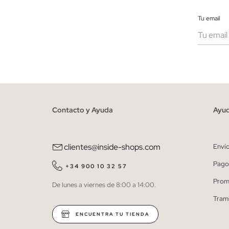
Tu email
Muje
He le
person
Contacto y Ayuda
Ayu
clientes@inside-shops.com
Enví
Pago
+34 900 10 32 57
Prom
De lunes a viernes de 8:00 a 14:00.
Tram
ENCUENTRA TU TIENDA