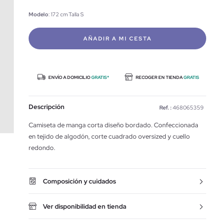
Modelo
: 172 cm Talla S
AÑADIR A MI CESTA
ENVÍO A DOMICILIO
GRATIS*
RECOGER EN TIENDA
GRATIS
Descripción
Ref. :
468065359
Camiseta de manga corta diseño bordado. Confeccionada
en tejido de algodón, corte cuadrado oversized y cuello
redondo.
Composición y cuidados
Ver disponibilidad en tienda