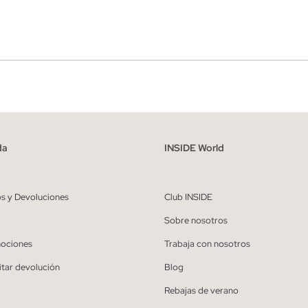
r
Hombre
ído y entiendo la
política de privacidad
y acepto recibir comunicaciones co
alizadas de Inside.
da
INSIDE World
QUIERO SUSCRIBIRME
os y Devoluciones
Club INSIDE
* Puedes cancelar la suscripción en cualquier momento.
Sobre nosotros
ociones
Trabaja con nosotros
itar devolución
Blog
Rebajas de verano