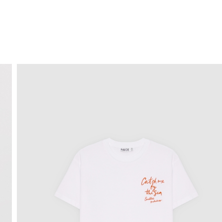
ENVÍO GRATIS
a domicilio a partir de 30 €