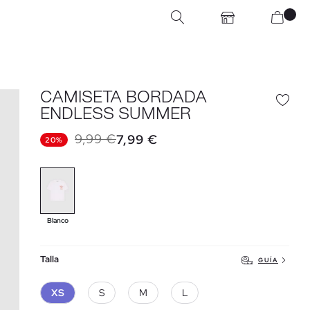
CAMISETA BORDADA
ENDLESS SUMMER
9,99 €
7,99 €
20%
Blanco
Talla
GUÍA
XS
S
M
L