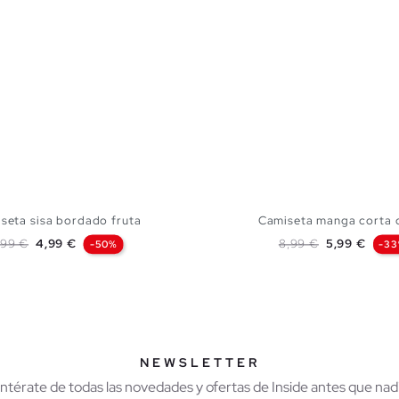
seta sisa bordado fruta
Camiseta manga corta c
recio base
Precio
Precio base
Precio
,99 €
4,99 €
8,99 €
5,99 €
-50%
-3
AÑADIR A MI CESTA
AÑADIR A MI CES
XS
S
M
L
XS
S
M
NEWSLETTER
Entérate de todas las novedades y ofertas de Inside antes que nadi