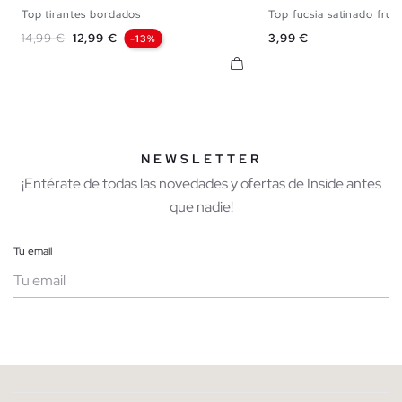
Top tirantes bordados
Top fucsia satinado frun
XS
S
M
L
XL
XS
S
M
Precio base
Precio
Precio
14,99 €
12,99 €
3,99 €
-13%
NEWSLETTER
¡Entérate de todas las novedades y ofertas de Inside antes
que nadie!
Tu email
Mujer
Hombre