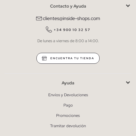
Contacto y Ayuda
He leído y entiendo la
política de privacidad
y acepto recibir
comunicaciones comerciales personalizadas de Inside.
clientes@inside-shops.com
QUIERO SUSCRIBIRME
+34 900 10 32 57
De lunes a viernes de 8:00 a 14:00.
* Puedes cancelar la suscripción en cualquier momento.
ENCUENTRA TU TIENDA
Ayuda
Envíos y Devoluciones
Pago
Promociones
Tramitar devolución