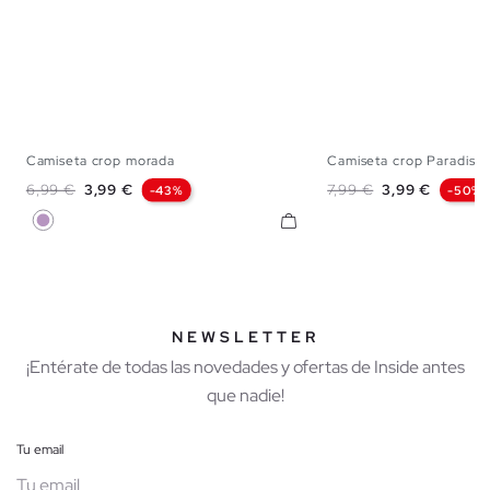
Camiseta crop morada
Camiseta crop Paradise
XS
S
M
L
XS
S
M
Precio base
Precio
Precio base
Precio
6,99 €
3,99 €
7,99 €
3,99 €
-43%
-50%
Lila
NEWSLETTER
¡Entérate de todas las novedades y ofertas de Inside antes
que nadie!
Tu email