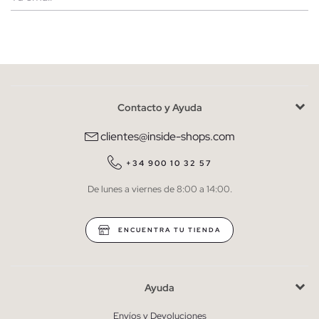
Mujer
Hombre
Contacto y Ayuda
He leído y entiendo la
política de privacidad
y acepto recibir
comunicaciones comerciales personalizadas de Inside.
clientes@inside-shops.com
QUIERO SUSCRIBIRME
+34 900 10 32 57
De lunes a viernes de 8:00 a 14:00.
* Puedes cancelar la suscripción en cualquier momento.
ENCUENTRA TU TIENDA
Ayuda
Envíos y Devoluciones