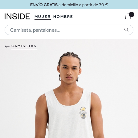
ENVÍO GRATIS
a domicilio a partir de 30 €
MUJER
HOMBRE
BUSCA
CAMISETAS