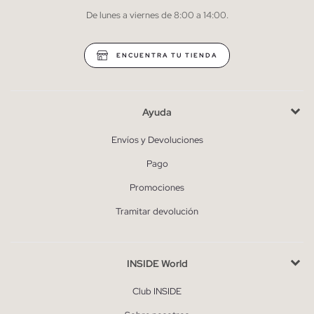
De lunes a viernes de 8:00 a 14:00.
* Puedes cancelar la suscripción en cualquier momento.
ENCUENTRA TU TIENDA
Ayuda
Envíos y Devoluciones
Pago
Promociones
Tramitar devolución
INSIDE World
Club INSIDE