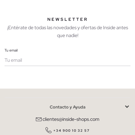
NEWSLETTER
¡Entérate de todas las novedades y ofertas de Inside antes
que nadie!
Tu email
Mujer
Hombre
Contacto y Ayuda
He leído y entiendo la
política de privacidad
y acepto recibir
comunicaciones comerciales personalizadas de Inside.
clientes@inside-shops.com
QUIERO SUSCRIBIRME
+34 900 10 32 57