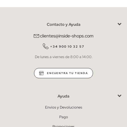
Contacto y Ayuda
He leído y entiendo la
política de privacidad
y acepto recibir
comunicaciones comerciales personalizadas de Inside.
clientes@inside-shops.com
QUIERO SUSCRIBIRME
+34 900 10 32 57
De lunes a viernes de 8:00 a 14:00.
* Puedes cancelar la suscripción en cualquier momento.
ENCUENTRA TU TIENDA
Ayuda
Envíos y Devoluciones
Pago
Promociones