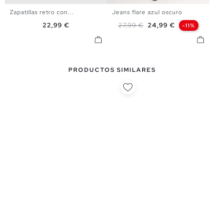
Zapatillas retro con...
Jeans flare azul oscuro
36
37
38
39
40
34
36
38
40
42
44
Precio
Precio base
Precio
22,99 €
27,99 €
24,99 €
-11%
PRODUCTOS SIMILARES