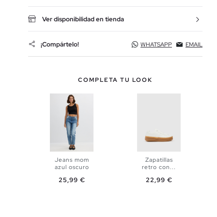
Ver disponibilidad en tienda
¡Compártelo!
WHATSAPP
EMAIL
COMPLETA TU LOOK
Jeans mom
Zapatillas
azul oscuro
retro con...
Precio
Precio
25,99 €
22,99 €
AÑADIR A
AÑADIR A
MI CESTA
MI CESTA