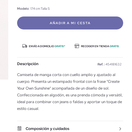
Modelo
: 174 cm Talla S
AÑADIR A MI CESTA
ENVÍO A DOMICILIO
GRATIS*
RECOGER EN TIENDA
GRATIS
Descripción
Ref. :
454181632
Camiseta de manga corta con cuello amplio y ajustado al
cuerpo. Presenta un estampado frontal con la frase "Create
Your Own Sunshine" acompañada de un diseño de sol.
Confeccionada en algodón, es una prenda cómoda y versátil,
ideal para combinar con jeans o faldas y aportar un toque de
estilo casual.
Composición y cuidados