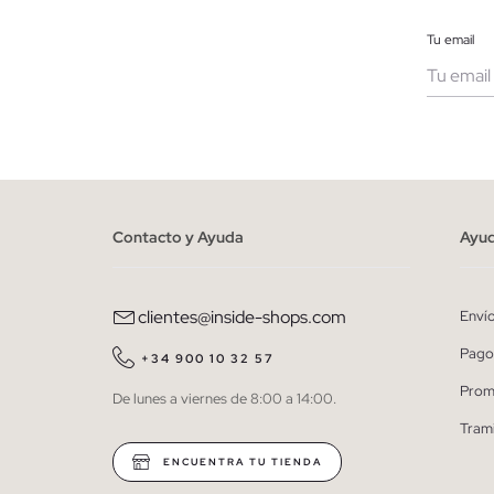
Tu email
Muje
He le
person
Contacto y Ayuda
Ayu
clientes@inside-shops.com
Enví
Pago
+34 900 10 32 57
Prom
De lunes a viernes de 8:00 a 14:00.
Tram
ENCUENTRA TU TIENDA