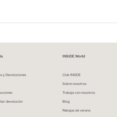
r
Hombre
ído y entiendo la
política de privacidad
y acepto recibir comunicaciones co
alizadas de Inside.
da
INSIDE World
QUIERO SUSCRIBIRME
os y Devoluciones
Club INSIDE
* Puedes cancelar la suscripción en cualquier momento.
Sobre nosotros
ociones
Trabaja con nosotros
itar devolución
Blog
Rebajas de verano