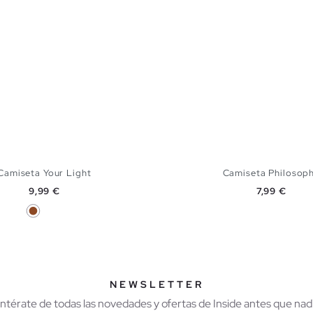
Camiseta Your Light
Camiseta Philosop
Precio
Precio
9,99 €
7,99 €
Marrón
Gris Oscuro
AÑADIR A MI CESTA
AÑADIR A MI CES
S
M
L
XL
S
M
L
X
NEWSLETTER
Entérate de todas las novedades y ofertas de Inside antes que nadi