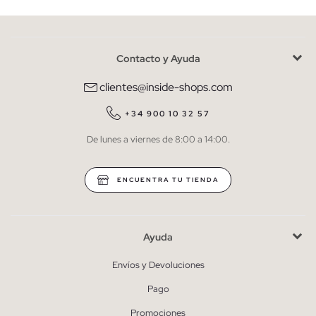
Contacto y Ayuda
He leído y entiendo la
política de privacidad
y acepto recibir
comunicaciones comerciales personalizadas de Inside.
clientes@inside-shops.com
QUIERO SUSCRIBIRME
+34 900 10 32 57
De lunes a viernes de 8:00 a 14:00.
* Puedes cancelar la suscripción en cualquier momento.
ENCUENTRA TU TIENDA
Ayuda
Envíos y Devoluciones
Pago
Promociones