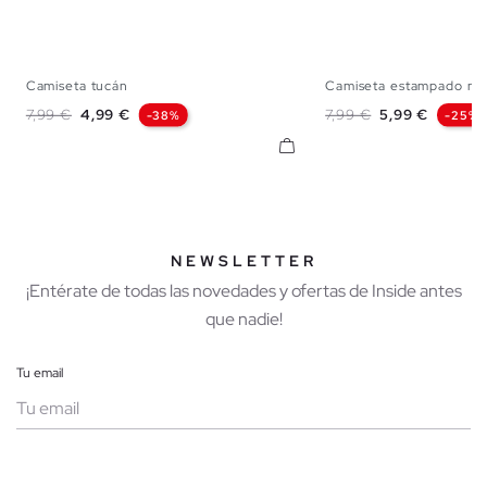
Camiseta tucán
Camiseta estampado ma
XS
S
M
L
XS
S
M
Precio base
Precio
Precio base
Precio
7,99 €
4,99 €
7,99 €
5,99 €
-38%
-25%
NEWSLETTER
¡Entérate de todas las novedades y ofertas de Inside antes
que nadie!
Tu email
Mujer
Hombre