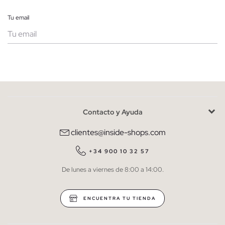
Tu email
Mujer
Hombre
Contacto y Ayuda
He leído y entiendo la
política de privacidad
y acepto recibir
comunicaciones comerciales personalizadas de Inside.
clientes@inside-shops.com
QUIERO SUSCRIBIRME
+34 900 10 32 57
De lunes a viernes de 8:00 a 14:00.
* Puedes cancelar la suscripción en cualquier momento.
ENCUENTRA TU TIENDA