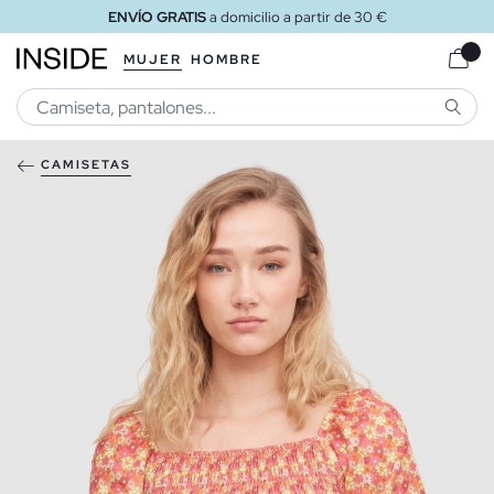
ENVÍO GRATIS
a domicilio a partir de 30 €
MUJER
HOMBRE
BUSCA
CAMISETAS