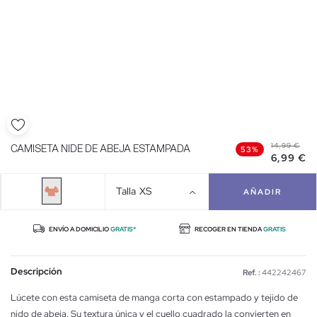
14,99 €
CAMISETA NIDE DE ABEJA ESTAMPADA
53%
6,99 €
Talla
XS
AÑADIR
ENVÍO A DOMICILIO
GRATIS*
RECOGER EN TIENDA
GRATIS
Descripción
Ref. :
442242467
Lúcete con esta camiseta de manga corta con estampado y tejido de
nido de abeja. Su textura única y el cuello cuadrado la convierten en