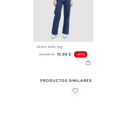
Jeans wide leg
34
36
38
40
Precio base
Precio
29,99 €
15,99 €
-47%
PRODUCTOS SIMILARES