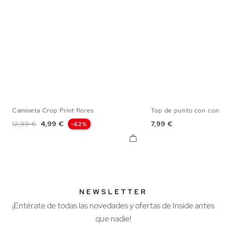
Camiseta Crop Print flores
Top de punto con cord
XS
S
M
L
XS
S
M
Precio base
Precio
Precio
12,99 €
4,99 €
7,99 €
-62%
NEWSLETTER
¡Entérate de todas las novedades y ofertas de Inside antes
que nadie!