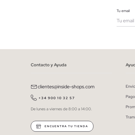
Tu email
Muje
He le
person
Contacto y Ayuda
Ayu
clientes@inside-shops.com
Enví
Pago
+34 900 10 32 57
Prom
De lunes a viernes de 8:00 a 14:00.
Tram
ENCUENTRA TU TIENDA