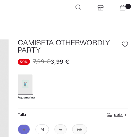
CAMISETA OTHERWORDLY
PARTY
7,99 €
3,99 €
50%
Aguamarina
Talla
GUÍA
S
M
L
XL