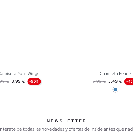
Camiseta Your Wings
Camiseta Peace
recio base
Precio
Precio base
Precio
,99 €
3,99 €
5,99 €
3,49 €
-50%
-4
Azul Acer
AÑADIR A MI CESTA
AÑADIR A MI CES
S
M
L
XL
XS
S
M
NEWSLETTER
Entérate de todas las novedades y ofertas de Inside antes que nadi