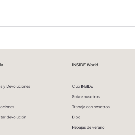
r
Hombre
ído y entiendo la
política de privacidad
y acepto recibir comunicaciones co
alizadas de Inside.
da
INSIDE World
QUIERO SUSCRIBIRME
os y Devoluciones
Club INSIDE
* Puedes cancelar la suscripción en cualquier momento.
Sobre nosotros
ociones
Trabaja con nosotros
itar devolución
Blog
Rebajas de verano