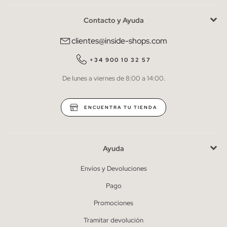
Contacto y Ayuda
He leído y entiendo la
política de privacidad
y acepto recibir
comunicaciones comerciales personalizadas de Inside.
clientes@inside-shops.com
QUIERO SUSCRIBIRME
+34 900 10 32 57
De lunes a viernes de 8:00 a 14:00.
* Puedes cancelar la suscripción en cualquier momento.
ENCUENTRA TU TIENDA
Ayuda
Envíos y Devoluciones
Pago
Promociones
Tramitar devolución