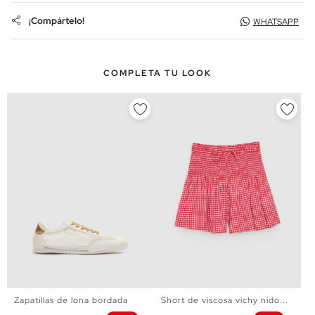
¡Compártelo!
WHATSAPP
COMPLETA TU LOOK
Zapatillas de lona bordada
Short de viscosa vichy nido...
36
37
38
39
40
XS
S
M
L
XL