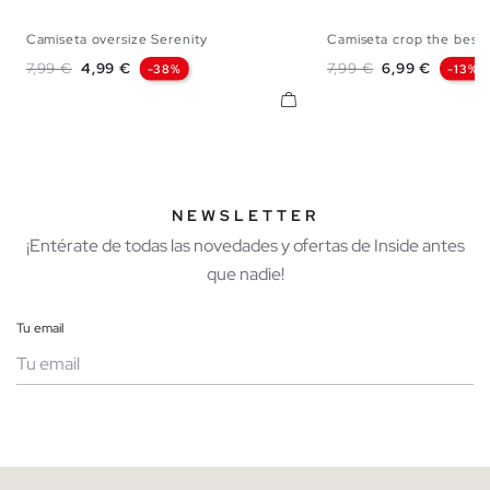
Camiseta oversize Serenity
Camiseta crop the best
XS
S
M
L
XL
XS
S
M
Precio base
Precio
Precio base
Precio
7,99 €
4,99 €
7,99 €
6,99 €
-38%
-13%
NEWSLETTER
¡Entérate de todas las novedades y ofertas de Inside antes
que nadie!
Tu email
Mujer
Hombre