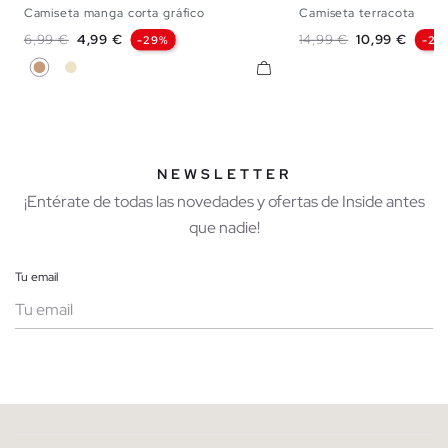
Camiseta manga corta gráfico
Camiseta terracota
XS
S
M
L
XL
XXL
S
M
L
Precio base
Precio
Precio base
Precio
6,99 €
4,99 €
14,99 €
10,99 €
-29%
-27
Marrón Claro
Arena
NEWSLETTER
¡Entérate de todas las novedades y ofertas de Inside antes
que nadie!
Tu email
Mujer
Hombre