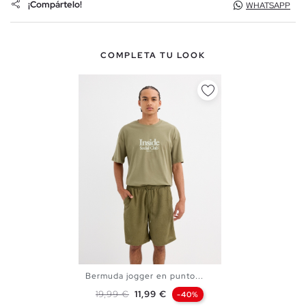
¡Compártelo!
WHATSAPP
COMPLETA TU LOOK
Bermuda jogger en punto...
S
M
L
XL
Precio base
Precio
19,99 €
11,99 €
-40%