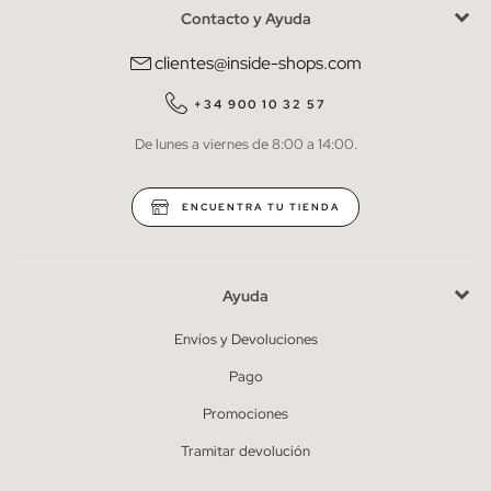
Contacto y Ayuda
He leído y entiendo la
política de privacidad
y acepto recibir
comunicaciones comerciales personalizadas de Inside.
clientes@inside-shops.com
QUIERO SUSCRIBIRME
+34 900 10 32 57
De lunes a viernes de 8:00 a 14:00.
* Puedes cancelar la suscripción en cualquier momento.
ENCUENTRA TU TIENDA
Ayuda
Envíos y Devoluciones
Pago
Promociones
Tramitar devolución