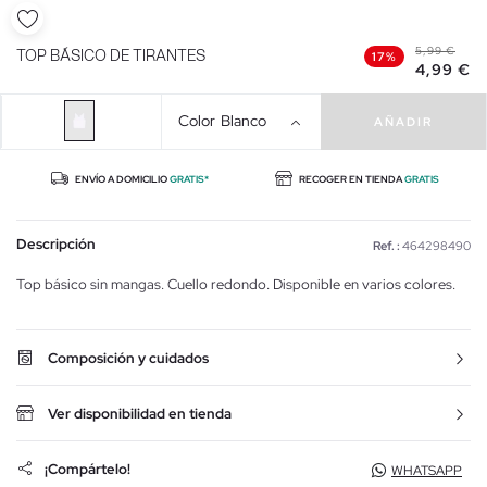
5,99 €
TOP BÁSICO DE TIRANTES
17%
4,99 €
Color
Blanco
AÑADIR
ENVÍO A DOMICILIO
GRATIS*
RECOGER EN TIENDA
GRATIS
Descripción
Ref. :
464298490
Top básico sin mangas. Cuello redondo. Disponible en varios colores.
Composición y cuidados
Ver disponibilidad en tienda
¡Compártelo!
WHATSAPP