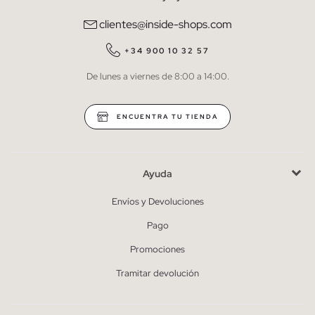
comunicaciones comerciales personalizadas de Inside.
clientes@inside-shops.com
QUIERO SUSCRIBIRME
+34 900 10 32 57
De lunes a viernes de 8:00 a 14:00.
* Puedes cancelar la suscripción en cualquier momento.
ENCUENTRA TU TIENDA
Ayuda
Envíos y Devoluciones
Pago
Promociones
Tramitar devolución