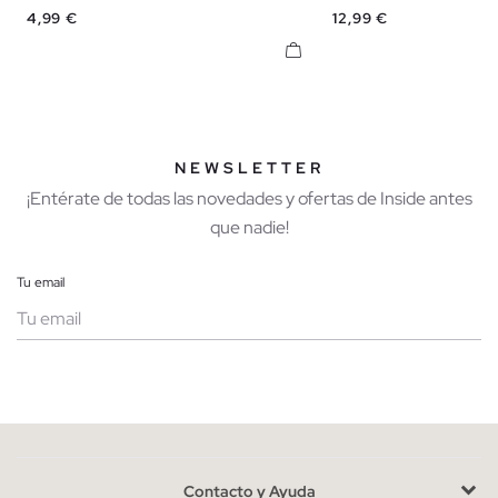
XS
S
M
L
XS
S
M
Precio
Precio
4,99 €
12,99 €
NEWSLETTER
¡Entérate de todas las novedades y ofertas de Inside antes
que nadie!
Tu email
Mujer
Hombre
Contacto y Ayuda
He leído y entiendo la
política de privacidad
y acepto recibir