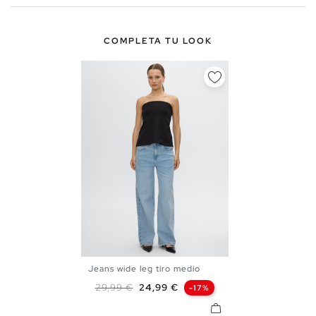
COMPLETA TU LOOK
Jeans wide leg tiro medio
36
38
40
Precio base
Precio
29,99 €
24,99 €
-17%