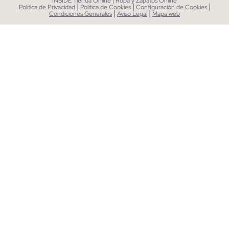
INSIDE Tienda Online | Ropa y Zapatos Online
|
|
|
Política de Privacidad
Política de Cookies
Configuración de Cookies
|
|
Condiciones Generales
Aviso Legal
Mapa web