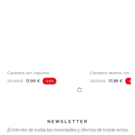
Cazadora con capucha
Cazadora abierta con te
S
M
L
XL
XXL
XS
S
M
L
Precio base
Precio
Precio base
Precio
35,99 €
17,99 €
30,59 €
17,99 €
-50%
-41
NEWSLETTER
¡Entérate de todas las novedades y ofertas de Inside antes