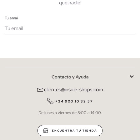
que nadie!
Tu email
Mujer
Hombre
Contacto y Ayuda
He leído y entiendo la
política de privacidad
y acepto recibir
comunicaciones comerciales personalizadas de Inside.
clientes@inside-shops.com
QUIERO SUSCRIBIRME
+34 900 10 32 57
De lunes a viernes de 8:00 a 14:00.
* Puedes cancelar la suscripción en cualquier momento.
ENCUENTRA TU TIENDA