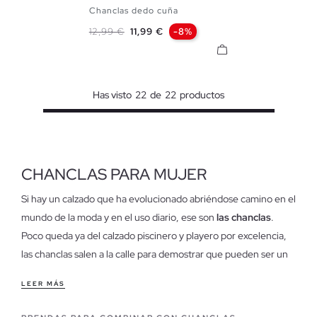
Chanclas dedo cuña
35/36
37/38
39/40
Precio base
Precio
12,99 €
11,99 €
-8%
Has visto
22
de
22
productos
CHANCLAS PARA MUJER
Si hay un calzado que ha evolucionado abriéndose camino en el
mundo de la moda y en el uso diario, ese son
las chanclas
.
Poco queda ya del calzado piscinero y playero por excelencia,
las chanclas salen a la calle para demostrar que pueden ser un
auténtico referente de estilo.
LEER MÁS
Características de nuestras chanclas para mujer