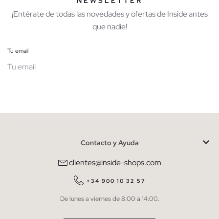
NEWSLETTER
¡Entérate de todas las novedades y ofertas de Inside antes
que nadie!
Tu email
Mujer
Hombre
Contacto y Ayuda
He leído y entiendo la
política de privacidad
y acepto recibir
comunicaciones comerciales personalizadas de Inside.
clientes@inside-shops.com
QUIERO SUSCRIBIRME
+34 900 10 32 57
De lunes a viernes de 8:00 a 14:00.
* Puedes cancelar la suscripción en cualquier momento.