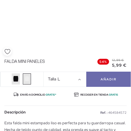
12,99 €
FALDA MINI PANELES
54%
5,99 €
Talla
L
AÑADIR
ENVÍO A DOMICILIO
GRATIS*
RECOGER EN TIENDA
GRATIS
Descripción
Ref. :
464584572
Esta falda mini estampado liso es perfecta para tu guardarropa casual.
Hecha de tejido punto de calidad, esta prenda es suave al tacto y