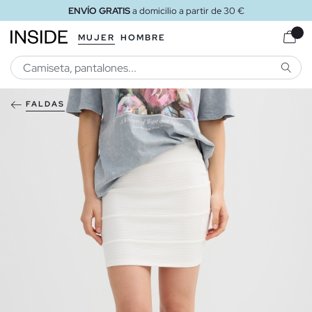
ENVÍO GRATIS
a domicilio a partir de 30 €
MUJER
HOMBRE
BUSCA
FALDAS