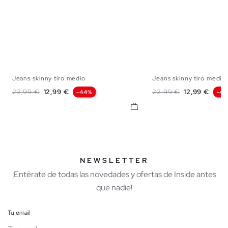
Jeans skinny tiro medio
Jeans skinny tiro medio.
34
36
38
40
42
44
34
36
38
40
Precio base
Precio
Precio base
Precio
22,99 €
12,99 €
22,99 €
12,99 €
-44%
-4
NEWSLETTER
¡Entérate de todas las novedades y ofertas de Inside antes
que nadie!
Tu email