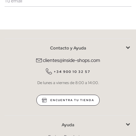
Mujer
Hombre
Contacto y Ayuda
He leído y entiendo la
política de privacidad
y acepto recibir
comunicaciones comerciales personalizadas de Inside.
clientes@inside-shops.com
QUIERO SUSCRIBIRME
+34 900 10 32 57
De lunes a viernes de 8:00 a 14:00.
* Puedes cancelar la suscripción en cualquier momento.
ENCUENTRA TU TIENDA
Ayuda