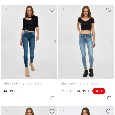
Jeans skinny tiro medio
Jeans skinny tiro medio
34
36
38
40
42
44
34
36
44
Precio
Precio base
Precio
14,99 €
25,99 €
14,99 €
-42%