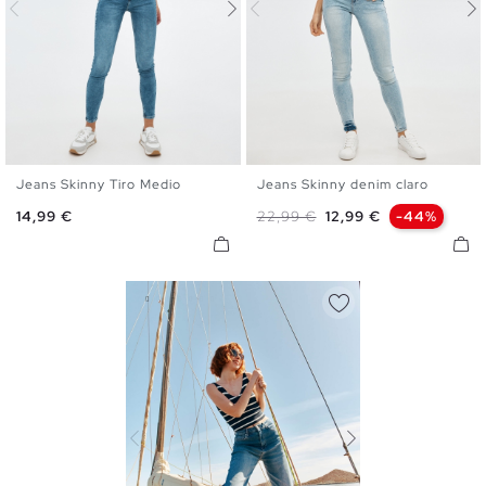
Jeans Skinny Tiro Medio
Jeans Skinny denim claro
34
36
38
40
42
44
34
36
38
40
42
44
Precio
Precio base
Precio
14,99 €
22,99 €
12,99 €
-44%