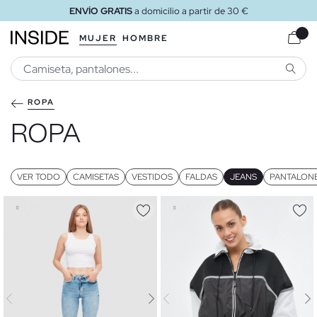
ENVÍO GRATIS
a tienda
MUJER
HOMBRE
BUSCA
ROPA
ROPA
VER TODO
CAMISETAS
VESTIDOS
FALDAS
JEANS
PANTALON