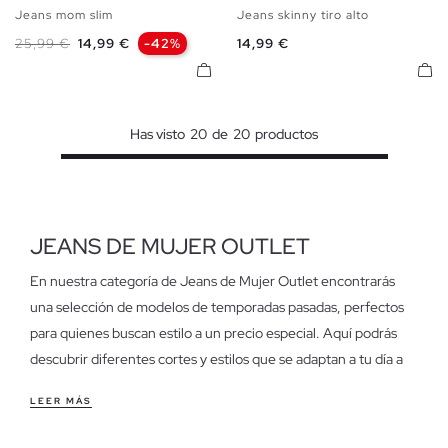
Jeans mom slim
Jeans skinny tiro alto
34
36
38
40
42
34
36
40
44
Precio base
Precio
Precio
25,99 €
14,99 €
-42%
14,99 €
Has visto
20
de
20
productos
JEANS DE MUJER OUTLET
En nuestra categoría de Jeans de Mujer Outlet encontrarás
una selección de modelos de temporadas pasadas, perfectos
para quienes buscan estilo a un precio especial. Aquí podrás
descubrir diferentes cortes y estilos que se adaptan a tu día a
día sin comprometer tu presupuesto.
LEER MÁS
Características de los jeans de mujer outlet