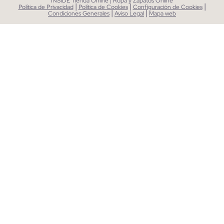
INSIDE Tienda Online | Ropa y Zapatos Online
|
|
|
Política de Privacidad
Política de Cookies
Configuración de Cookies
|
|
Condiciones Generales
Aviso Legal
Mapa web