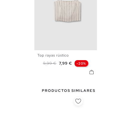
Top rayas rústico
S
M
L
Precio base
Precio
9,99 €
7,99 €
-20%
PRODUCTOS SIMILARES