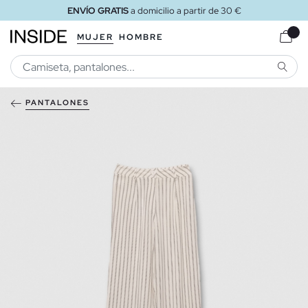
ENVÍO GRATIS
a domicilio a partir de 30 €
MUJER
HOMBRE
BUSCA
PANTALONES