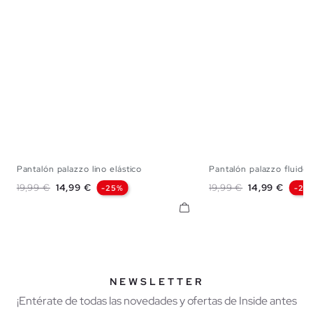
Pantalón palazzo lino elástico
Pantalón palazzo fluido..
S
M
L
S
M
Precio base
Precio
Precio base
Precio
19,99 €
14,99 €
19,99 €
14,99 €
-25%
-25
NEWSLETTER
¡Entérate de todas las novedades y ofertas de Inside antes