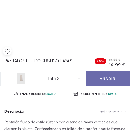
19,99 €
PANTALÓN FLUIDO RÚSTICO RAYAS
25%
14,99 €
Talla
S
AÑADIR
ENVÍO A DOMICILIO
GRATIS*
RECOGER EN TIENDA
GRATIS
Descripción
Ref. :
454595929
Pantalón fluido de estilo rústico con diseño de rayas verticales que
alargan la silueta. Confeccionado en tejido de algodón, aporta frescura