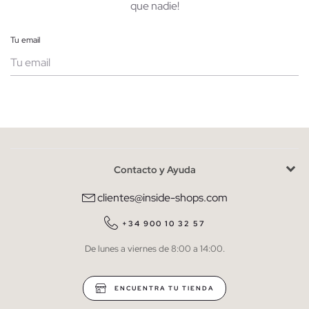
que nadie!
Tu email
Mujer
Hombre
Contacto y Ayuda
He leído y entiendo la
política de privacidad
y acepto recibir
comunicaciones comerciales personalizadas de Inside.
clientes@inside-shops.com
QUIERO SUSCRIBIRME
+34 900 10 32 57
De lunes a viernes de 8:00 a 14:00.
* Puedes cancelar la suscripción en cualquier momento.
ENCUENTRA TU TIENDA