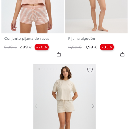
Conjunto pijama de rayas
Pijama algodón
S
M
L
S
M
L
Precio base
Precio
Precio base
Precio
9,99 €
7,99 €
-20%
17,99 €
11,99 €
-33%