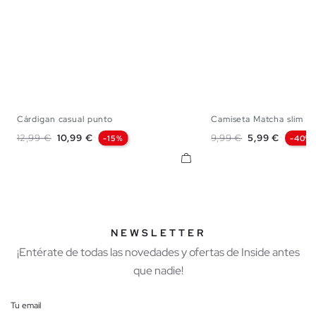
Cárdigan casual punto
Camiseta Matcha slim
S
M
L
XS
S
M
Precio base
Precio
Precio base
Precio
12,99 €
10,99 €
9,99 €
5,99 €
-15%
-40%
NEWSLETTER
¡Entérate de todas las novedades y ofertas de Inside antes
que nadie!
Tu email