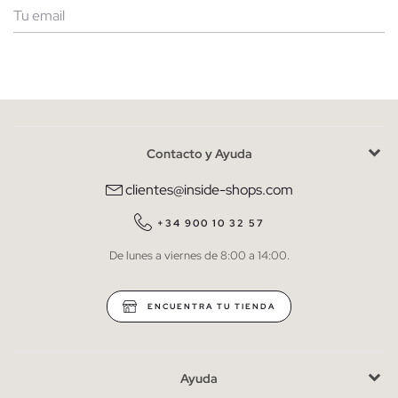
Mujer
Hombre
Contacto y Ayuda
He leído y entiendo la
política de privacidad
y acepto recibir
comunicaciones comerciales personalizadas de Inside.
clientes@inside-shops.com
QUIERO SUSCRIBIRME
+34 900 10 32 57
De lunes a viernes de 8:00 a 14:00.
* Puedes cancelar la suscripción en cualquier momento.
ENCUENTRA TU TIENDA
Ayuda