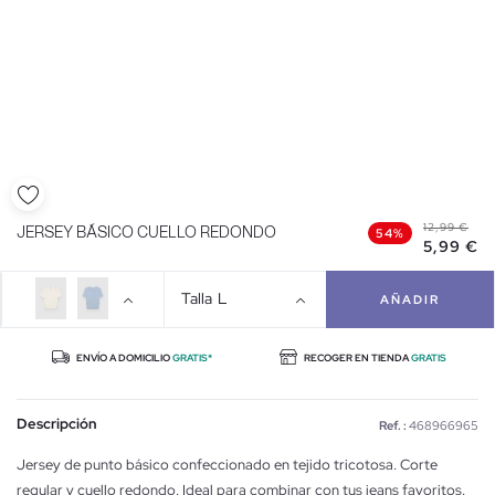
12,99 €
JERSEY BÁSICO CUELLO REDONDO
54%
5,99 €
Talla
L
AÑADIR
ENVÍO A DOMICILIO
GRATIS*
RECOGER EN TIENDA
GRATIS
Descripción
Ref. :
468966965
Jersey de punto básico confeccionado en tejido tricotosa. Corte
regular y cuello redondo. Ideal para combinar con tus jeans favoritos.