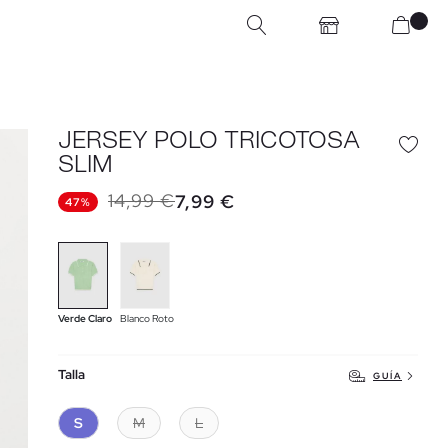
JERSEY POLO TRICOTOSA
SLIM
14,99 €
7,99 €
47%
Verde Claro
Blanco Roto
Talla
GUÍA
S
M
L