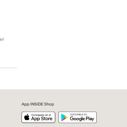
TA
AÑADIR A MI CESTA
S
M
L
e!
merciales
App INSIDE Shop