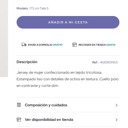
Modelo
: 175 cm Talla S
AÑADIR A MI CESTA
ENVÍO A DOMICILIO
GRATIS*
RECOGER EN TIENDA
GRATIS
Descripción
Ref. :
468969965
Jersey de mujer confeccionado en tejido tricotosa.
Estampado liso con detalles de ochos en textura. Cuello polo
en contraste y corte slim.
Composición y cuidados
Ver disponibilidad en tienda