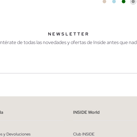
AÑADIR A MI CESTA
AÑADIR A MI CES
XS
S
M
L
S
M
L
NEWSLETTER
Entérate de todas las novedades y ofertas de Inside antes que nadi
r
Hombre
ído y entiendo la
política de privacidad
y acepto recibir comunicaciones co
alizadas de Inside.
da
INSIDE World
QUIERO SUSCRIBIRME
os y Devoluciones
Club INSIDE
* Puedes cancelar la suscripción en cualquier momento.