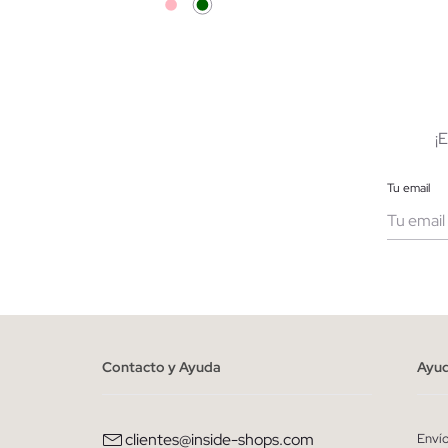
AÑADIR A MI CESTA
S
M
L
¡
Tu email
Muje
He le
person
Contacto y Ayuda
Ayu
clientes@inside-shops.com
Enví