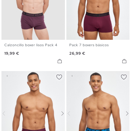
Calzoncillo boxer lisos Pack 4
Pack 7 boxers básicos
S
M
L
XL
S
M
L
XL
Precio
Precio
19,99 €
26,99 €