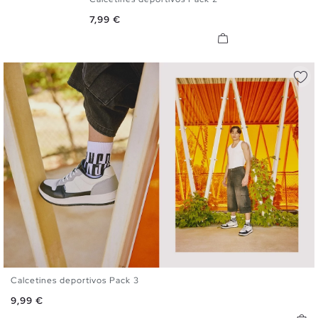
U
Precio
7,99 €
Calcetines deportivos Pack 3
U
Precio
9,99 €