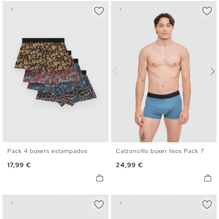
Pack 4 boxers estampados
Calzoncillo boxer lisos Pack 7
S
M
L
XL
S
M
L
XL
Precio
Precio
17,99 €
24,99 €