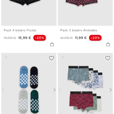
Pack 4 boxers Frutas
Pack 3 boxers Animales
S
M
L
XL
S
M
L
XL
Precio base
Precio
Precio base
Precio
19,99 €
15,99 €
-20%
14,99 €
11,99 €
-20%