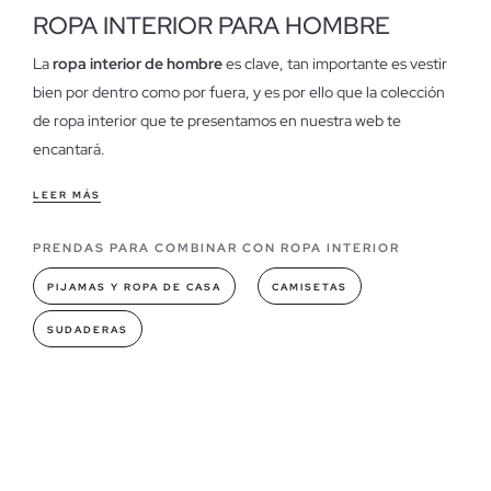
ROPA INTERIOR PARA HOMBRE
La
ropa interior de hombre
es clave, tan importante es vestir
bien por dentro como por fuera, y es por ello que la colección
de ropa interior que te presentamos en nuestra web te
encantará.
Características de nuestra ropa interior de hombre
LEER MÁS
Que sea estilosa, bonita y con
diseños originales y clásicos
es
PRENDAS PARA COMBINAR CON ROPA INTERIOR
importante, pero más lo es que sea cómoda y agradable de
llevar. Nuestros modelos proporcionan un confort único, con
PIJAMAS Y ROPA DE CASA
CAMISETAS
diseños de actualidad,
en colores de tendencia y
SUDADERAS
confeccionados en algodón
, lo que hace que sea la prenda
íntima perfecta.
Modelos de ropa interior que puedes encontrar en INSIDE
En nuestra colección encontrarás slips y boxers para
hombre
, con diseños atrevidos, logo de marca, en rayas, lisos o