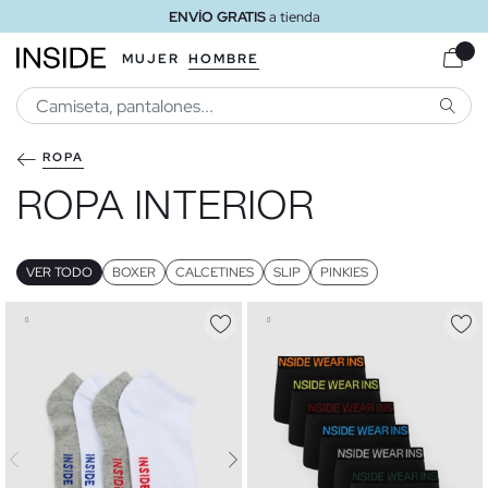
ENVÍO GRATIS
a tienda
MUJER
HOMBRE
BUSCA
ROPA
ROPA INTERIOR
VER TODO
BOXER
CALCETINES
SLIP
PINKIES