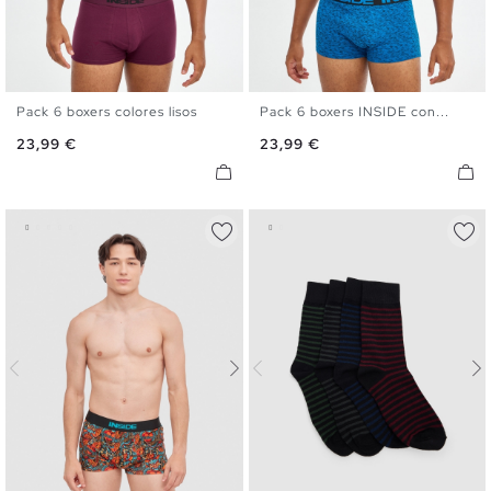
Pack 6 boxers colores lisos
Pack 6 boxers INSIDE con...
S
M
L
XL
S
M
L
XL
Precio
Precio
23,99 €
23,99 €