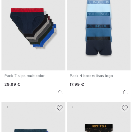
Pack 7 slips multicolor
Pack 4 boxers lisos logo
S
M
L
XL
S
M
L
XL
Precio
Precio
29,99 €
17,99 €