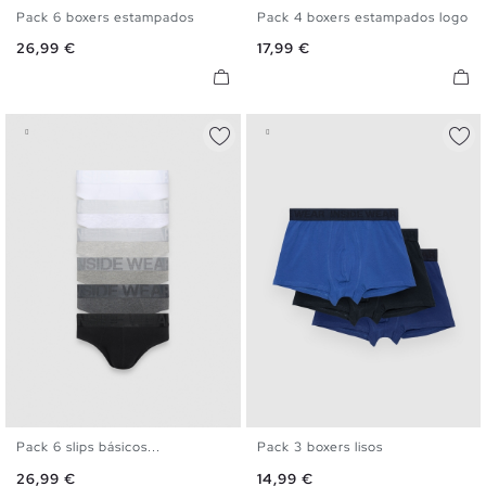
Pack 6 boxers estampados
Pack 4 boxers estampados logo
S
M
L
XL
S
M
L
XL
Precio
Precio
26,99 €
17,99 €
Pack 6 slips básicos...
Pack 3 boxers lisos
S
M
L
XL
S
M
L
XL
Precio
Precio
26,99 €
14,99 €