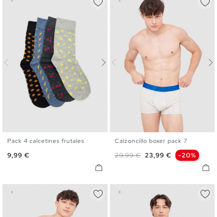
Pack 4 calcetines frutales
Calzoncillo boxer pack 7
U
S
M
L
XL
Precio
Precio base
Precio
9,99 €
29,99 €
23,99 €
-20%