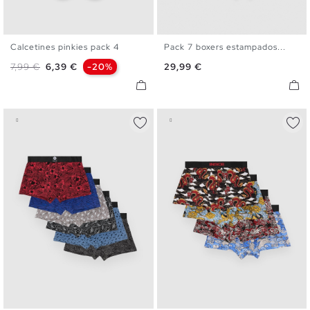
Calcetines pinkies pack 4
Pack 7 boxers estampados...
U
S
M
L
XL
Precio base
Precio
Precio
7,99 €
6,39 €
-20%
29,99 €