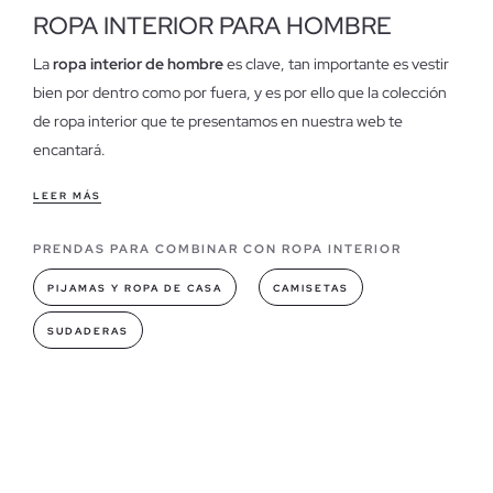
ROPA INTERIOR PARA HOMBRE
La
ropa interior de hombre
es clave, tan importante es vestir
bien por dentro como por fuera, y es por ello que la colección
de ropa interior que te presentamos en nuestra web te
encantará.
Características de nuestra ropa interior de hombre
LEER MÁS
Que sea estilosa, bonita y con
diseños originales y clásicos
es
PRENDAS PARA COMBINAR CON ROPA INTERIOR
importante, pero más lo es que sea cómoda y agradable de
llevar. Nuestros modelos proporcionan un confort único, con
PIJAMAS Y ROPA DE CASA
CAMISETAS
diseños de actualidad,
en colores de tendencia y
SUDADERAS
confeccionados en algodón
, lo que hace que sea la prenda
íntima perfecta.
Modelos de ropa interior que puedes encontrar en INSIDE
En nuestra colección encontrarás slips y boxers para
hombre
, con diseños atrevidos, logo de marca, en rayas, lisos o