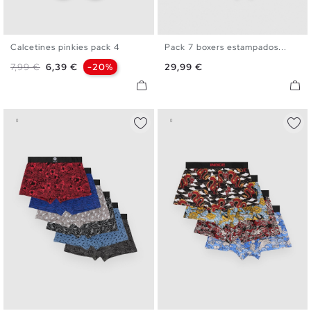
Calcetines pinkies pack 4
Pack 7 boxers estampados...
U
S
M
L
XL
Precio base
Precio
Precio
7,99 €
6,39 €
-20%
29,99 €