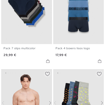
Pack 7 slips multicolor
Pack 4 boxers lisos logo
S
M
L
XL
S
M
L
XL
Precio
Precio
29,99 €
17,99 €