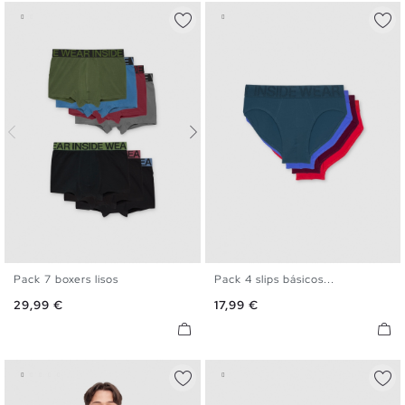
Pack 7 boxers lisos
Pack 4 slips básicos...
S
M
L
XL
S
M
L
XL
Precio
Precio
29,99 €
17,99 €