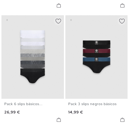
Pack 6 slips básicos...
Pack 3 slips negros básicos
S
M
L
XL
S
M
L
XL
Precio
Precio
26,99 €
14,99 €