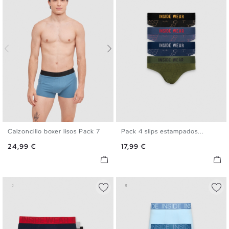
Calzoncillo boxer lisos Pack 7
Pack 4 slips estampados...
S
M
L
XL
S
M
L
XL
Precio
Precio
24,99 €
17,99 €