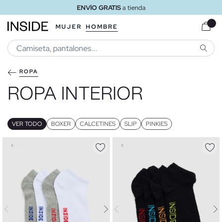
ENVÍO GRATIS
a tienda
MUJER
HOMBRE
BUSCA
ROPA
ROPA INTERIOR
VER TODO
BOXER
CALCETINES
SLIP
PINKIES