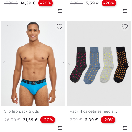
Precio base
Precio
Precio base
Precio
17,99 €
14,39 €
-20%
6,99 €
5,59 €
-20%
Slip liso pack 6 uds
Pack 4 calcetines media...
S
M
L
XL
U
Precio base
Precio
Precio base
Precio
26,99 €
21,59 €
-20%
7,99 €
6,39 €
-20%