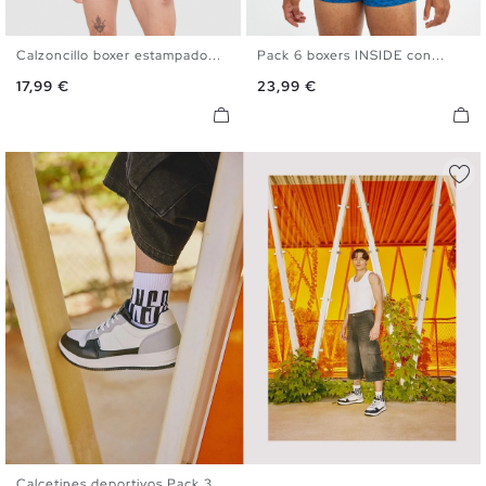
Calzoncillo boxer estampado...
Pack 6 boxers INSIDE con...
S
M
L
XL
S
M
L
XL
Precio
Precio
17,99 €
23,99 €
Calcetines deportivos Pack 3