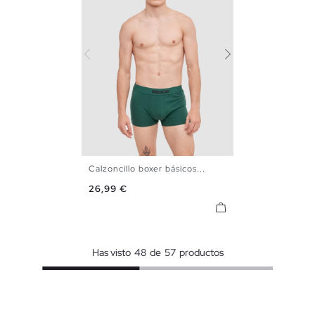
Calzoncillo boxer básicos...
S
M
L
XL
Precio
26,99 €
Has visto
48
de
57
productos