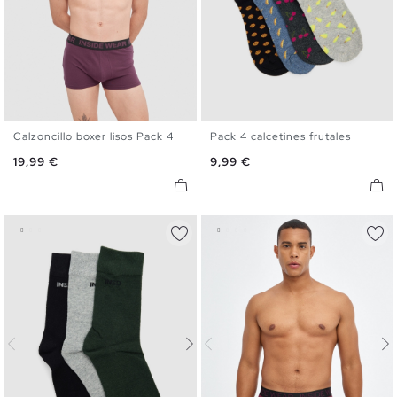
Calzoncillo boxer lisos Pack 4
Pack 4 calcetines frutales
S
M
L
XL
U
Precio
Precio
19,99 €
9,99 €