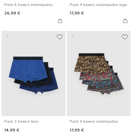
Pack 6 boxers estampados
Pack 4 boxers estampados logo
S
M
L
XL
S
M
L
XL
Precio
Precio
26,99 €
17,99 €
Pack 3 boxers lisos
Pack 4 boxers estampados
S
M
L
XL
S
M
L
XL
Precio
Precio
14,99 €
17,99 €