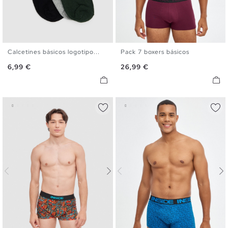
Calcetines básicos logotipo...
Pack 7 boxers básicos
U
S
M
L
XL
Precio
Precio
6,99 €
26,99 €