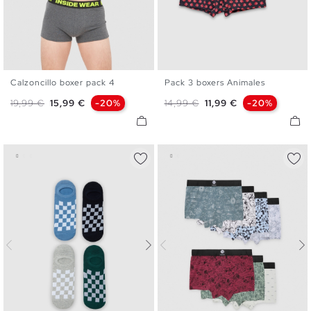
Calzoncillo boxer pack 4
Pack 3 boxers Animales
S
M
L
XL
S
M
L
XL
Precio base
Precio
Precio base
Precio
19,99 €
15,99 €
-20%
14,99 €
11,99 €
-20%