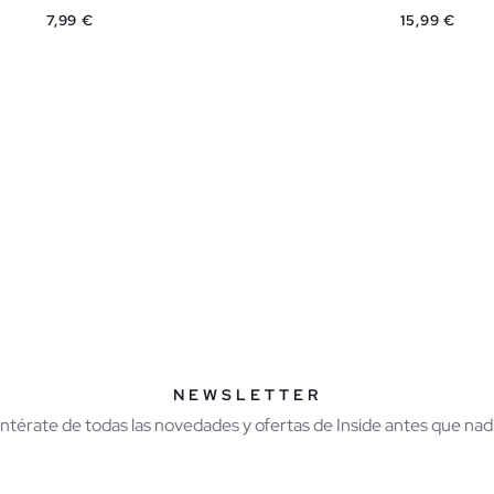
Precio
Precio
7,99 €
15,99 €
AÑADIR A MI CESTA
AÑADIR A MI CES
S
M
L
XL
S
M
L
NEWSLETTER
Entérate de todas las novedades y ofertas de Inside antes que nadi