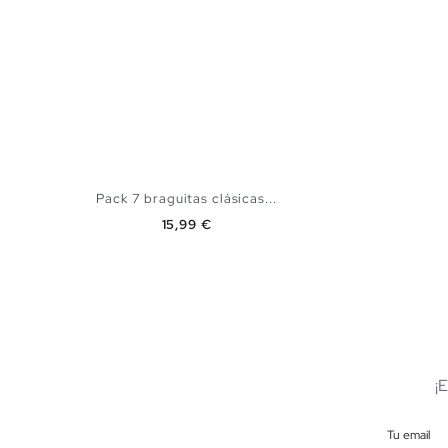
Pack 7 braguitas clásicas...
Precio
15,99 €
AÑADIR A MI CESTA
S
M
L
¡
Tu email