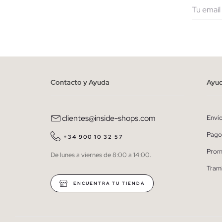
Muje
He le
person
Contacto y Ayuda
Ayu
clientes@inside-shops.com
Enví
Pago
+34 900 10 32 57
Prom
De lunes a viernes de 8:00 a 14:00.
Tram
ENCUENTRA TU TIENDA