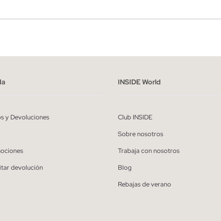
r
Hombre
ído y entiendo la
política de privacidad
y acepto recibir comunicaciones co
alizadas de Inside.
da
INSIDE World
QUIERO SUSCRIBIRME
os y Devoluciones
Club INSIDE
* Puedes cancelar la suscripción en cualquier momento.
Sobre nosotros
ociones
Trabaja con nosotros
itar devolución
Blog
Rebajas de verano