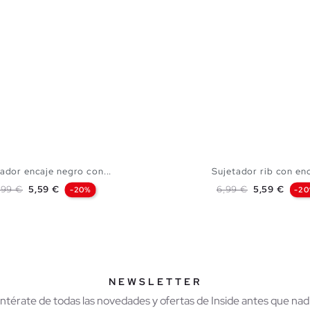
ador encaje negro con...
Sujetador rib con en
recio base
Precio
Precio base
Precio
,99 €
5,59 €
6,99 €
5,59 €
-20%
-2
AÑADIR A MI CESTA
AÑADIR A MI CES
S
M
L
XL
S
M
L
X
NEWSLETTER
Entérate de todas las novedades y ofertas de Inside antes que nadi