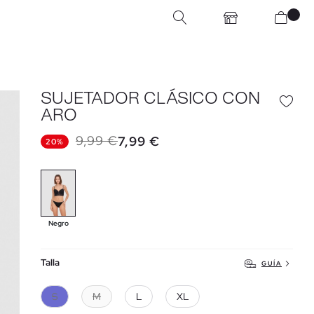
SUJETADOR CLÁSICO CON
ARO
9,99 €
7,99 €
20%
Negro
Talla
GUÍA
S
M
L
XL