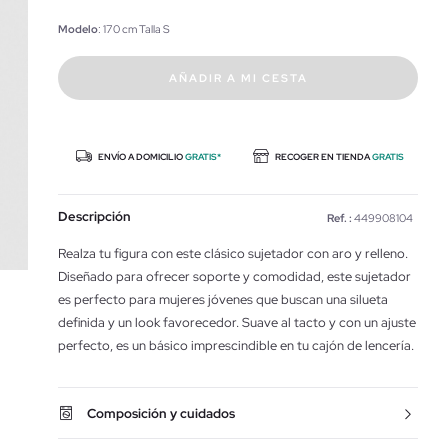
Modelo
: 170 cm Talla S
AÑADIR A MI CESTA
ENVÍO A DOMICILIO
GRATIS*
RECOGER EN TIENDA
GRATIS
Descripción
Ref. :
449908104
Realza tu figura con este clásico sujetador con aro y relleno.
Diseñado para ofrecer soporte y comodidad, este sujetador
es perfecto para mujeres jóvenes que buscan una silueta
definida y un look favorecedor. Suave al tacto y con un ajuste
perfecto, es un básico imprescindible en tu cajón de lencería.
Composición y cuidados