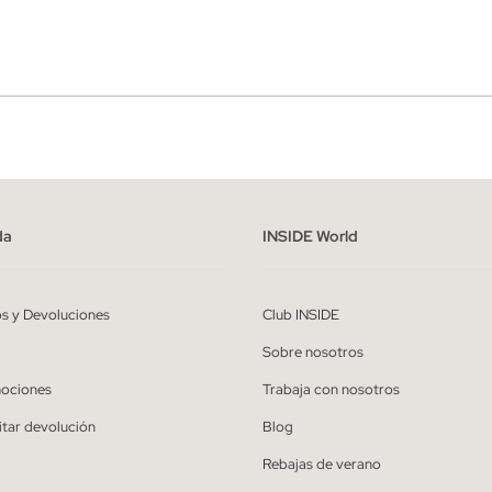
r
Hombre
ído y entiendo la
política de privacidad
y acepto recibir comunicaciones co
alizadas de Inside.
da
INSIDE World
QUIERO SUSCRIBIRME
os y Devoluciones
Club INSIDE
* Puedes cancelar la suscripción en cualquier momento.
Sobre nosotros
ociones
Trabaja con nosotros
itar devolución
Blog
Rebajas de verano