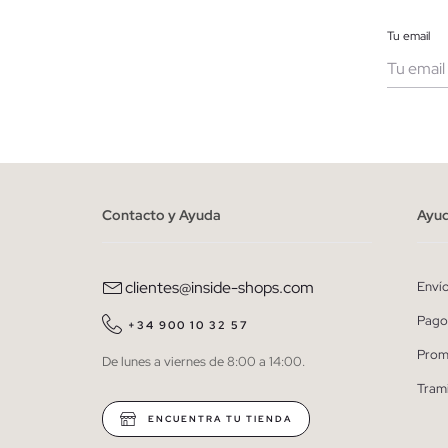
Tu email
Muje
He le
person
Contacto y Ayuda
Ayu
clientes@inside-shops.com
Enví
Pago
+34 900 10 32 57
Prom
De lunes a viernes de 8:00 a 14:00.
Tram
ENCUENTRA TU TIENDA