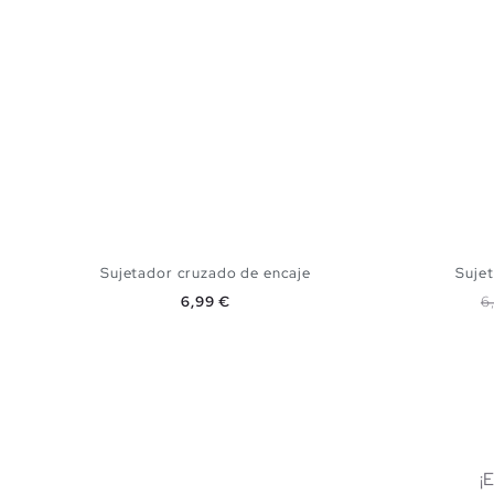
Sujetador cruzado de encaje
Sujet
Precio
P
6,99 €
6
AÑADIR A MI CESTA
S
M
L
XL
¡