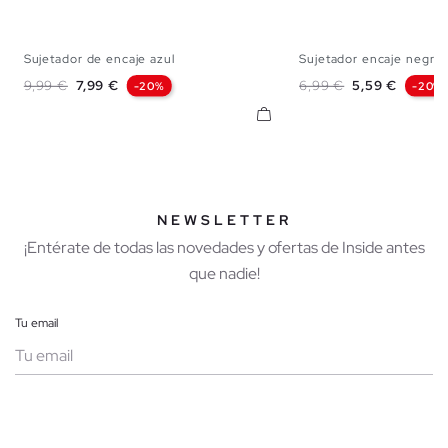
Sujetador de encaje azul
Sujetador encaje negro 
S
M
L
XL
S
M
L
Precio base
Precio
Precio base
Precio
9,99 €
7,99 €
6,99 €
5,59 €
-20%
-20%
NEWSLETTER
¡Entérate de todas las novedades y ofertas de Inside antes
que nadie!
Tu email
Mujer
Hombre