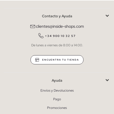
Contacto y Ayuda
He leído y entiendo la
política de privacidad
y acepto recibir
comunicaciones comerciales personalizadas de Inside.
clientes@inside-shops.com
QUIERO SUSCRIBIRME
+34 900 10 32 57
De lunes a viernes de 8:00 a 14:00.
* Puedes cancelar la suscripción en cualquier momento.
ENCUENTRA TU TIENDA
Ayuda
Envíos y Devoluciones
Pago
Promociones