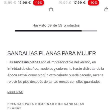
Precio base
Precio
Precio base
Precio
15,99 €
12,99 €
-19%
19,99 €
17,99 €
-10%
41
Has visto
59
de
59
productos
SANDALIAS PLANAS PARA MUJER
Las
sandalias planas
son el imprescindible del verano, en
infinidad de diseños, modelos y colores, te harán disfrutar de la
época estival como ningún otro calzado puede hacerlo, sacar a
relucir los pies después de tantos meses con ellos guardados
en calzado cerrado es una sensación indescriptible y al mismo
LEER MÁS
tiempo placentera que solo las sandalias planas pueden
conceder.
PRENDAS PARA COMBINAR CON SANDALIAS
PLANAS
Características de nuestras sandalias planas para mujer