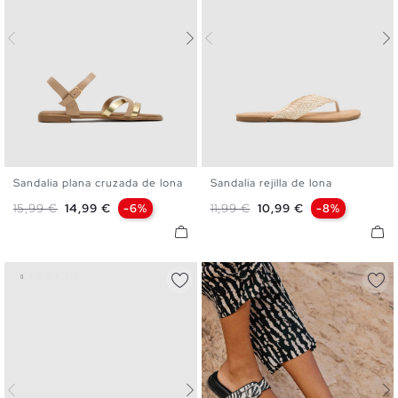
Sandalia plana cruzada de lona
Sandalia rejilla de lona
36
37
38
39
40
41
36
37
38
39
40
41
Precio base
Precio
Precio base
Precio
15,99 €
14,99 €
-6%
11,99 €
10,99 €
-8%