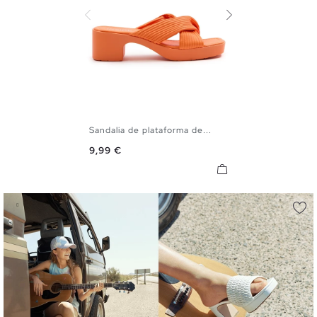
Sandalia de plataforma de...
36
37
38
39
40
41
Precio
9,99 €