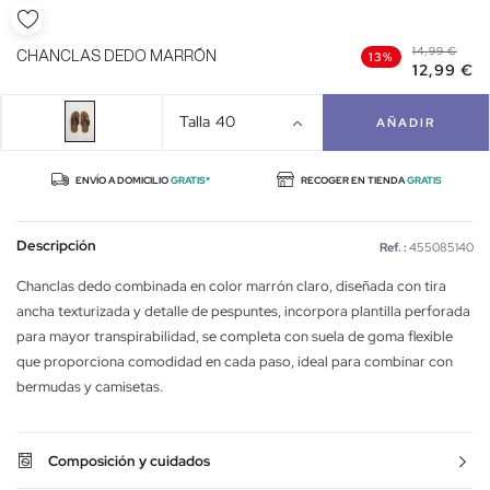
14,99 €
CHANCLAS DEDO MARRÓN
13%
12,99 €
Talla
40
AÑADIR
ENVÍO A DOMICILIO
GRATIS*
RECOGER EN TIENDA
GRATIS
Descripción
Ref. :
455085140
Chanclas dedo combinada en color marrón claro, diseñada con tira
ancha texturizada y detalle de pespuntes, incorpora plantilla perforada
para mayor transpirabilidad, se completa con suela de goma flexible
que proporciona comodidad en cada paso, ideal para combinar con
bermudas y camisetas.
Composición y cuidados