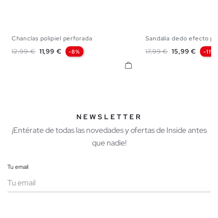
Chanclas polipiel perforada
Sandalia dedo efecto pie
40
41
42
43
44
45
40
41
42
43
Precio base
Precio
Precio base
Precio
12,99 €
11,99 €
17,99 €
15,99 €
-8%
-11%
NEWSLETTER
¡Entérate de todas las novedades y ofertas de Inside antes
que nadie!
Tu email
Mujer
Hombre