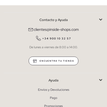
Contacto y Ayuda
He leído y entiendo la
política de privacidad
y acepto recibir
comunicaciones comerciales personalizadas de Inside.
clientes@inside-shops.com
QUIERO SUSCRIBIRME
+34 900 10 32 57
De lunes a viernes de 8:00 a 14:00.
* Puedes cancelar la suscripción en cualquier momento.
ENCUENTRA TU TIENDA
Ayuda
Envíos y Devoluciones
Pago
Promociones