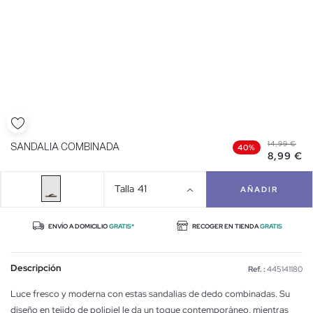
14,99 €
SANDALIA COMBINADA
40%
8,99 €
Talla
41
AÑADIR
ENVÍO A DOMICILIO
GRATIS*
RECOGER EN TIENDA
GRATIS
Descripción
Ref. :
445141180
Luce fresco y moderna con estas sandalias de dedo combinadas. Su
diseño en tejido de polipiel le da un toque contemporáneo, mientras