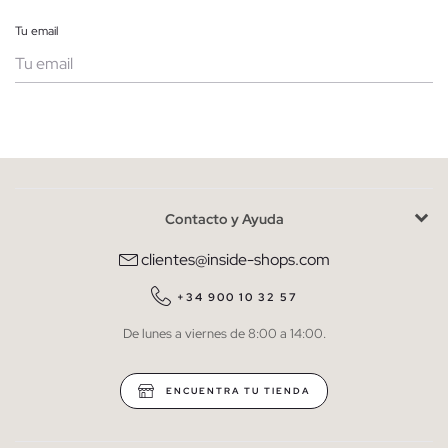
Tu email
Mujer
Hombre
Contacto y Ayuda
He leído y entiendo la
política de privacidad
y acepto recibir
comunicaciones comerciales personalizadas de Inside.
clientes@inside-shops.com
QUIERO SUSCRIBIRME
+34 900 10 32 57
De lunes a viernes de 8:00 a 14:00.
* Puedes cancelar la suscripción en cualquier momento.
ENCUENTRA TU TIENDA