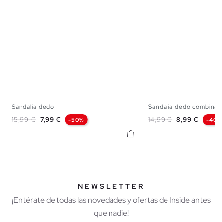
Sandalia dedo
Sandalia dedo combinad
40
41
42
43
44
45
39
40
41
42
Precio base
Precio
Precio base
Precio
15,99 €
7,99 €
14,99 €
8,99 €
-50%
-40%
NEWSLETTER
¡Entérate de todas las novedades y ofertas de Inside antes
que nadie!