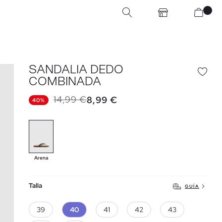
SANDALIA DEDO
COMBINADA
14,99 €
8,99 €
40%
Arena
Talla
GUÍA
39
40
41
42
43