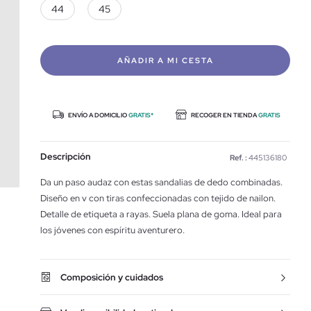
44
45
AÑADIR A MI CESTA
ENVÍO A DOMICILIO
GRATIS*
RECOGER EN TIENDA
GRATIS
Descripción
Ref. :
445136180
Da un paso audaz con estas sandalias de dedo combinadas.
Diseño en v con tiras confeccionadas con tejido de nailon.
Detalle de etiqueta a rayas. Suela plana de goma. Ideal para
los jóvenes con espíritu aventurero.
Composición y cuidados