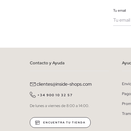
Tu email
Muje
He le
person
Contacto y Ayuda
Ayu
clientes@inside-shops.com
Enví
Pago
+34 900 10 32 57
Prom
De lunes a viernes de 8:00 a 14:00.
Tram
ENCUENTRA TU TIENDA