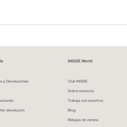
r
Hombre
ído y entiendo la
política de privacidad
y acepto recibir comunicaciones co
alizadas de Inside.
da
INSIDE World
QUIERO SUSCRIBIRME
os y Devoluciones
Club INSIDE
* Puedes cancelar la suscripción en cualquier momento.
Sobre nosotros
ociones
Trabaja con nosotros
itar devolución
Blog
Rebajas de verano