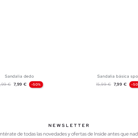
Sandalia dedo
Sandalia básica spo
recio base
Precio
Precio base
Precio
5,99 €
7,99 €
15,99 €
7,99 €
-50%
-5
AÑADIR A MI CESTA
AÑADIR A MI CES
1
42
43
44
45
39
40
41
42
NEWSLETTER
Entérate de todas las novedades y ofertas de Inside antes que nadi