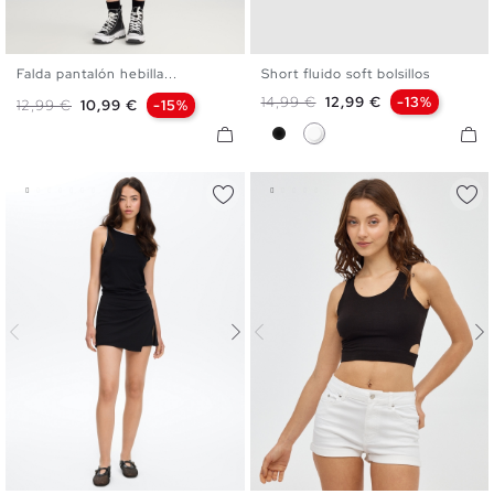
Falda pantalón hebilla...
Short fluido soft bolsillos
XS
S
M
L
XS
S
M
L
XL
Precio base
Precio
14,99 €
12,99 €
-13%
Precio base
Precio
12,99 €
10,99 €
-15%
Negro
Blanco