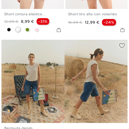
Short cintura elástica...
Short tiro alto con volantes
XS
S
M
L
XL
XS
S
M
L
XL
Precio base
Precio
12,99 €
8,99 €
-31%
Precio base
Precio
16,99 €
12,99 €
-24%
Negro
Blanco
Verde Oliva
Rosa Empolvado
Bermuda denim