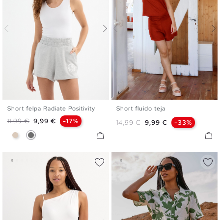
Short felpa Radiate Positivity
Short fluido teja
XS
S
M
L
S
M
L
Precio base
Precio
11,99 €
9,99 €
-17%
Precio base
Precio
14,99 €
9,99 €
-33%
Blanco Roto
Gris Vigoré Medio