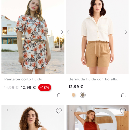
Pantalón corto fluido...
Bermuda fluida con bolsillo...
S
M
L
XL
XS
S
M
L
XL
Precio
12,99 €
Precio base
Precio
14,99 €
12,99 €
-13%
Beige
Taupe