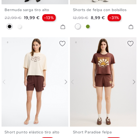
Bermuda sarga tiro alto
Shorts de felpa con bolsillos
36
38
40
42
44
XS
S
M
L
XL
Precio base
Precio
Precio base
Precio
22,99 €
19,99 €
-13%
12,99 €
8,99 €
-31%
Negro
Blanco
Blanco
Verde Oliva
Short punto elástico tiro alto
Short Paradise felpa
XS
S
M
L
XL
XS
S
M
L
XL