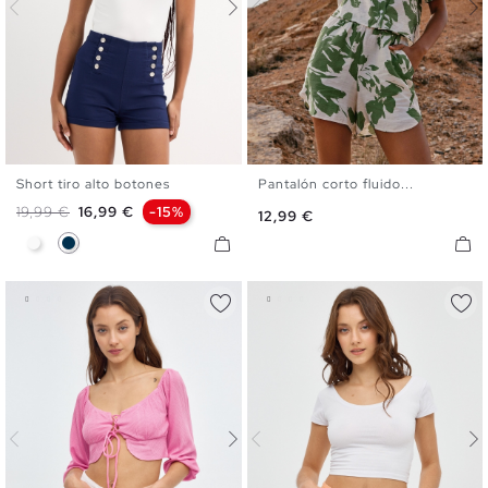
Short tiro alto botones
Pantalón corto fluido...
34
36
38
40
42
S
M
L
Precio base
Precio
19,99 €
16,99 €
-15%
Precio
12,99 €
Blanco
Azul Marino