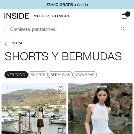
ENVÍO GRATIS
a domicilio a partir de 30 €
MUJER
HOMBRE
BUSCA
ROPA
SHORTS Y BERMUDAS
VER TODO
SHORTS
BERMUDAS
VAQUERAS