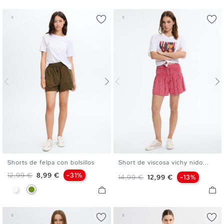
Shorts de felpa con bolsillos
Short de viscosa vichy nido...
XS
S
M
L
XL
XS
S
M
L
XL
Precio base
Precio
12,99 €
8,99 €
-31%
Precio base
Precio
14,99 €
12,99 €
-13%
Blanco
Verde Oliva