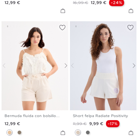
Precio
Precio base
Precio
12,99 €
16,99 €
12,99 €
-24%
Bermuda fluida con bolsillo...
Short felpa Radiate Positivity
XS
S
M
L
XL
XS
S
M
L
Precio
Precio base
Precio
12,99 €
11,99 €
9,99 €
-17%
Beige
Taupe
Blanco Roto
Gris Vigoré Medio