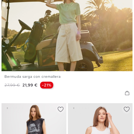
Bermuda sarga con cremallera
36
38
40
42
44
Precio base
Precio
27,99 €
21,99 €
-21%